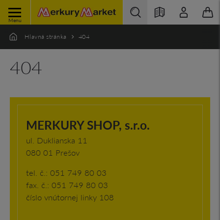
Menu
Hlavná stránka
404
404
MERKURY SHOP, s.r.o.
ul. Duklianska 11
080 01 Prešov
tel. č.: 051 749 80 03
fax. č.: 051 749 80 03
číslo vnútornej linky 108