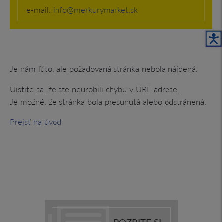
e-mail:
info@merkurymarket.sk
O
Je nám ľúto, ale požadovaná stránka nebola nájdená.
Uistite sa, že ste neurobili chybu v URL adrese.
Je možné, že stránka bola presunutá alebo odstránená.
Prejsť na úvod
POZRITE SI