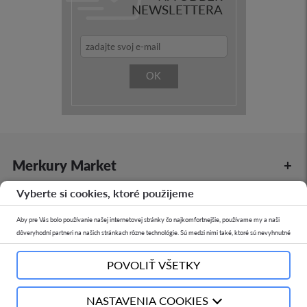
NEWSLETTERA
OK
Merkury Market
Vyberte si cookies, ktoré použijeme
Ďalšie informácie
Aby pre Vás bolo používanie našej internetovej stránky čo najkomfortnejšie, používame my a naši
dôveryhodní partneri na našich stránkach rôzne technológie. Sú medzi nimi také, ktoré sú nevyhnutné
na riadne fungovanie internetovej stránky a tiež také, ktoré sú využívané na navrhovanie
Nákup on-line
odporúčaných internetových stránok, vytváranie anonymizovaných štatistík alebo zobrazovanie
POVOLIŤ VŠETKY
personalizovaného obsahu (reklamného charakteru), tzv. cookies.
Naše prevádzky
V rozkliku „NASTAVENIA COOKIES“ môžete dobrovoľne v ľubovoľnom momente rozhodnúť, aký
NASTAVENIA COOKIES