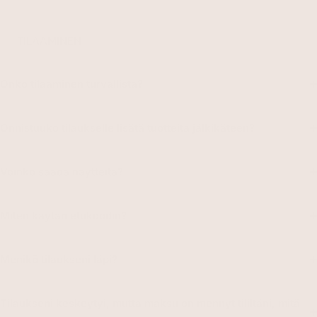
TILAAMINEN
Onko tilaaminen turvallista?
Onnistuuko tilaukselle lisätä tuotteita jälkikäteen?
Voinko saada näytteitä?
Miten käytän etukoodin?
Menikö tilaukseni läpi?
Tilaukseni keskeytyi, mutta maksu on mennyt tililtäni, mitä