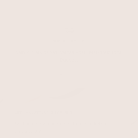
NOPEA TOIMITUS
Vain 2-4 arkipäivää! Valitse Posti, Matkahuolto tai
Budbee.
Siirry
Siirry
Siirry
Siirry
sivulle
sivulle
sivulle
sivulle
1
2
3
4
LIITY HALUTTUUN SISÄPIIRIIN
Saat sähköpostiisi erikoisetuja sekä tietoa
uutuuksista!