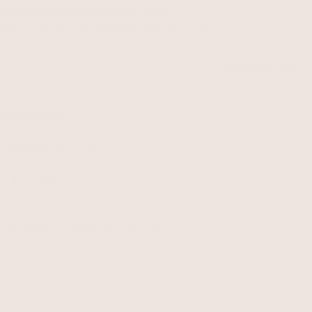
Tilaa uutiskirjeemme ja saat tietää
ensimmäisenä uutuuksista ja kampanjoista
Sähköpostiosoit
SEURAA MEITÄ
Seuraa meitä somessa!
Naturelle.fi
Shopify-verkkokaupat