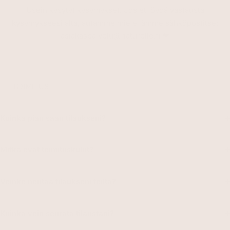
Usein kysytyt kysymykset. Jos et löydä vastausta
kysymykseesi alta, autamme mielellämme sähköpostitse:
asiakaspalvelu@naturelle.fi
❤
TOIMITUS
Kuinka pian saan tilaukseni?
Mitkä ovat toimituskulut?
Voinko noutaa tilaukseni teiltä?
Kuinka voin seurata tilaustani?