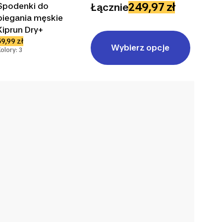
249,97 zł
Spodenki do
Łącznie
biegania męskie
Kiprun Dry+
59,99 zł
Wybierz opcje
Kolory: 3