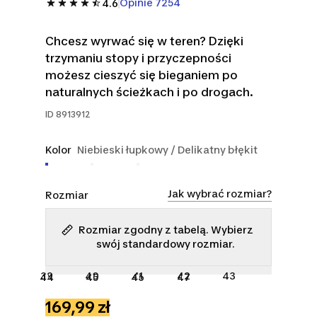
Opinie 7254
4.6
Chcesz wyrwać się w teren? Dzięki
trzymaniu stopy i przyczepności
możesz cieszyć się bieganiem po
naturalnych ścieżkach i po drogach.
ID
8913912
Kolor
Niebieski łupkowy / Delikatny błękit
Jak wybrać rozmiar?
Rozmiar
Rozmiar zgodny z tabelą. Wybierz
swój standardowy rozmiar.
39
40
41
42
43
44
45
46
47
169,99 zł