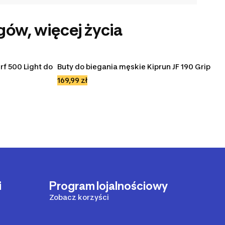
gów, więcej życia
f 500 Light do 
Buty do biegania męskie Kiprun JF 190 Grip 
169,99 zł
i
Program lojalnościowy
Zobacz korzyści