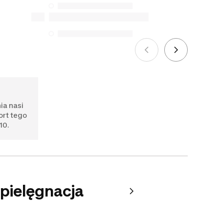
ia nasi
ort tego
10.
 pielęgnacja