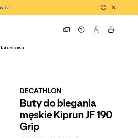
awdź
prawdź
odarunkowa
DECATHLON
Buty do biegania
męskie Kiprun JF 190
Grip