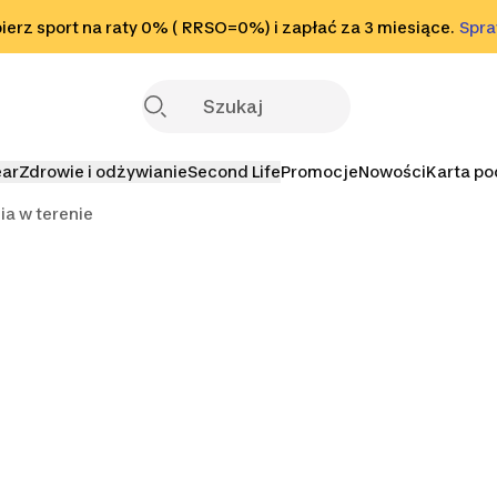
o stopki
erz sport na raty 0% ( RRSO=0%) i zapłać za 3 miesiące.
Sprawdź
Spr
S
ear
Zdrowie i odżywianie
Second Life
Promocje
Nowości
Karta p
ia w terenie