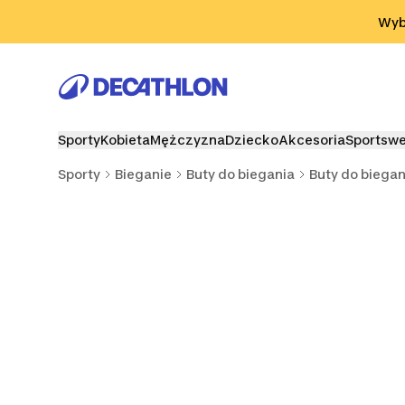
Przejdź do wyszukiwania
Przejdź do treści
Przejdź d
Wybi
Sporty
Kobieta
Mężczyzna
Dziecko
Akcesoria
Sportsw
Sporty
Bieganie
Buty do biegania
Buty do biegan