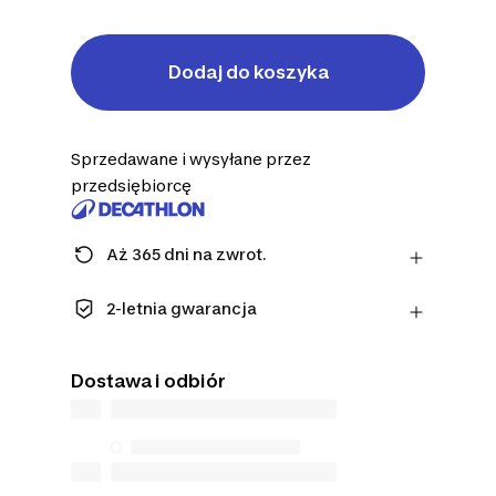
Dodaj do koszyka
Sprzedawane i wysyłane przez
przedsiębiorcę
Aż 365 dni na zwrot.
Uwaga: dla środków ochrony osobistej
obowiązuje termin 14 dni.
2-letnia gwarancja
Dowiedz się więcej
Ciesz się długotrwałą jakością. Nasze
produkty objęte są standardową
Dostawa i odbiór
gwarancją na 2 lat