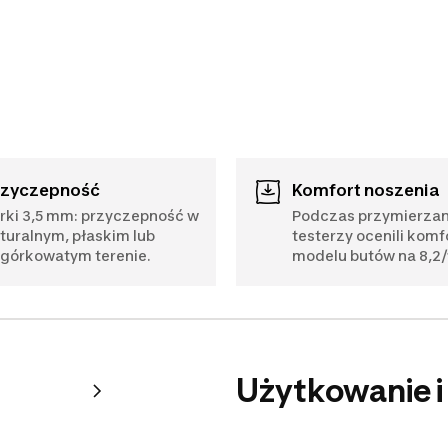
Przyczepność
Komfort noszenia
rki 3,5 mm: przyczepność w
Podczas przymierzan
turalnym, płaskim lub
testerzy ocenili komf
górkowatym terenie.
modelu butów na 8,2/
Użytkowanie i