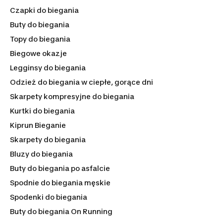
ciała. Możesz postawić także na te z dodatkiem jonów
Czapki do biegania
srebra, które zapobiegają namnażaniu się grzybów, ale i
chronią przed powstaniem nieprzyjemnych zapachów.
Buty do biegania
Topy do biegania
Biegowe okazje
Legginsy do biegania
Odzież do biegania w ciepłe, gorące dni
Skarpety kompresyjne do biegania
Kurtki do biegania
Kiprun Bieganie
Skarpety do biegania
Bluzy do biegania
Buty do biegania po asfalcie
Spodnie do biegania męskie
Spodenki do biegania
Buty do biegania On Running