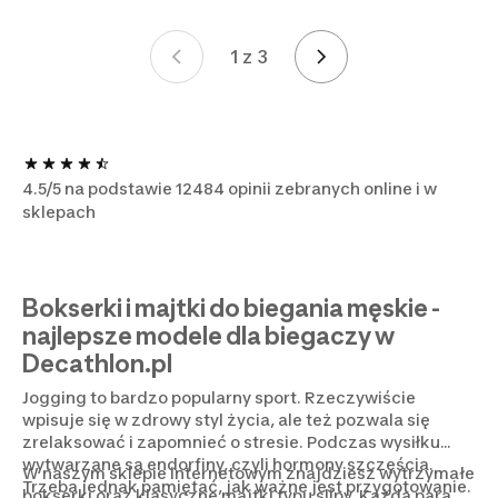
1 z 3
Strona 1 z 3
4.5/5 na podstawie 12484 opinii zebranych online i w
sklepach
Bokserki i majtki do biegania męskie -
najlepsze modele dla biegaczy w
Decathlon.pl
Jogging to bardzo popularny sport. Rzeczywiście
wpisuje się w zdrowy styl życia, ale też pozwala się
zrelaksować i zapomnieć o stresie. Podczas wysiłku
wytwarzane są endorfiny, czyli hormony szczęścia.
W naszym sklepie internetowym znajdziesz wytrzymałe
Trzeba jednak pamiętać, jak ważne jest przygotowanie.
bokserki oraz klasyczne majtki typu slipy. Każda para