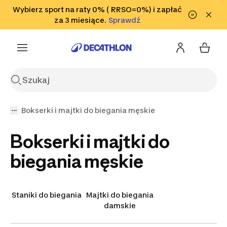
Przejdź do wyszukiwania
Wybierz sport na raty 0% ( RRSO=0%) i zapłać
Przejdź do treści
Przejdź
Sprawdź
za 3 miesiące.
Sprawdź
Sprawdź
do stopki
Bokserki i majtki do biegania męskie
Bokserki i majtki do
biegania męskie
Staniki do biegania
Majtki do biegania
damskie