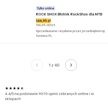
Tylko online
ROCK SHOX Błotnik RockShox dla MTB
146,95 zł
146,95 zł/szt.
Sprzedawane i wysłane przez przedsiębiorcę
Tormino PL
1 z 40
Strona 1 z 40
4.4/5 na podstawie 9070 opinii zebranych online i w
sklepach