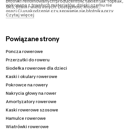
błotniki renomowanych producentów, takich jak Topeak,
wykonaną z trwałych materiałów, dzięki czemu nie
SKS, Btwin i wielu innych. Dostępność modeli
grozi Ci uszkodzenie czy zerwanie się błotnika przy
dziecięcych sprawia, że z łatwością dopasujesz ten
Czytaj więcej
silnym wietrze.
gadżet także do najmniejszych rowerków. Szeroka
gama modeli, wersje na MTB, na
gravel
czy rower
trekkingowy, duży wybór wzorów i materiałów –
wszystko to znajdziesz w sklepie internetowym
Powiązane strony
Decathlon.pl. Zamów online z wygodną dostawą do
domu i uzupełnij swój jednoślad o to funkcjonalne
Poncza rowerowe
ochronne akcesorium, które podniesie przyjemność z
jazdy w każdych warunkach!
Przerzutki do roweru
Siodełka rowerowe dla dzieci
Kaski i okulary rowerowe
Pokrowce na rowery
Nakrycia głowy na rower
Amortyzatory rowerowe
Kaski rowerowe szosowe
Hamulce rowerowe
Wiatrówki rowerowe