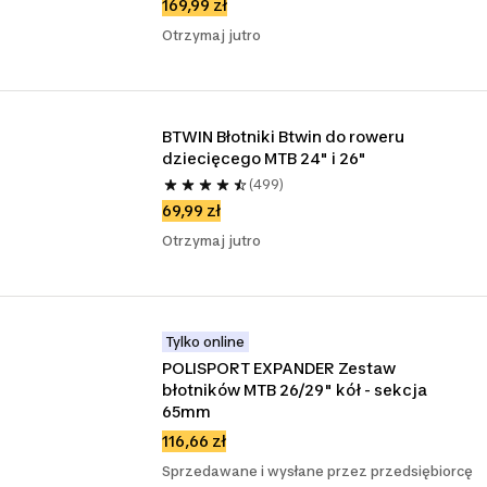
169,99 zł
Otrzymaj jutro
BTWIN Błotniki Btwin do roweru 
dziecięcego MTB 24" i 26"
(499)
69,99 zł
Otrzymaj jutro
Tylko online
POLISPORT EXPANDER Zestaw 
błotników MTB 26/29" kół - sekcja 
65mm
116,66 zł
Sprzedawane i wysłane przez przedsiębiorcę