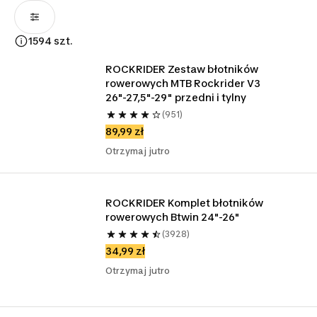
1594 szt.
ROCKRIDER Zestaw błotników 
rowerowych MTB Rockrider V3 
26"-27,5"-29" przedni i tylny
(951)
89,99 zł
Otrzymaj jutro
ROCKRIDER Komplet błotników 
rowerowych Btwin 24"-26"
(3928)
34,99 zł
Otrzymaj jutro