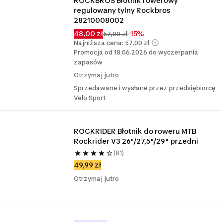
ROCKBROS Błotnik rowerowy 
regulowany tylny Rockbros 
28210008002
48,00 zł
-15%
57,00 zł
Najniższa cena: 57,00 zł
Promocja od 18.06.2026 do wyczerpania
zapasów
Otrzymaj jutro
Sprzedawane i wysłane przez przedsiębiorcę
Velo Sport
ROCKRIDER Błotnik do roweru MTB 
Rockrider V3 26"/27,5"/29" przedni
(81)
49,99 zł
Otrzymaj jutro