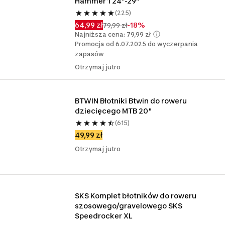
Hammer 1 24”-29”
(225)
64,99 zł
-18%
79,99 zł
Najniższa cena: 79,99 zł
Promocja od 6.07.2025 do wyczerpania
zapasów
Otrzymaj jutro
BTWIN Błotniki Btwin do roweru 
dziecięcego MTB 20"
(615)
49,99 zł
Otrzymaj jutro
SKS Komplet błotników do roweru 
szosowego/gravelowego SKS 
Speedrocker XL