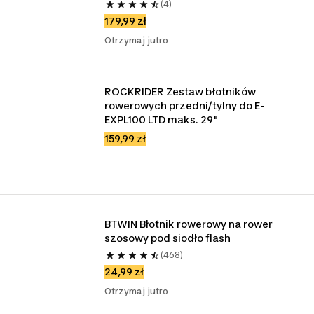
(4)
179,99 zł
Otrzymaj jutro
ROCKRIDER Zestaw błotników 
rowerowych przedni/tylny do E-
EXPL100 LTD maks. 29"
159,99 zł
BTWIN Błotnik rowerowy na rower 
szosowy pod siodło flash
(468)
24,99 zł
Otrzymaj jutro