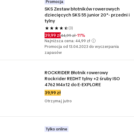
Promocja
SKS Zestaw błotników rowerowych 
dziecięcych SKS 55 junior 20"- przedni i 
tylny
(3)
39,99 zł
-11%
44,99 zł
Najniższa cena: 44,99 zł
Promocja od 13.04.2023 do wyczerpania
zapasów
ROCKRIDER Błotnik rowerowy 
Rockrider REDHT tylny +2 śruby ISO 
4762 M4x12 do E-EXPLORE
39,99 zł
Otrzymaj jutro
Tylko online