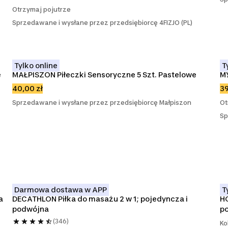
Otrzymaj pojutrze
Sprzedawane i wysłane przez przedsiębiorcę 4FIZJO (PL)
Tylko online
T
 
MAŁPISZON Piłeczki Sensoryczne 5 Szt. Pastelowe
M
40,00 zł
39
Sprzedawane i wysłane przez przedsiębiorcę Małpiszon
Ot
Sp
Darmowa dostawa w APP
T
 
DECATHLON Piłka do masażu 2 w 1; pojedyncza i 
HO
podwójna
p
(346)
Ko