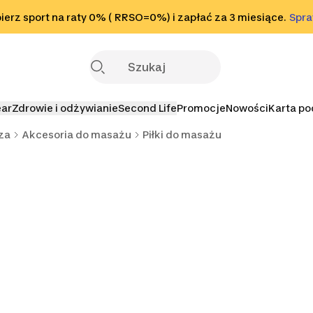
o stopki
erz sport na raty 0% ( RRSO=0%) i zapłać za 3 miesiące.
Sprawdź
Spr
S
ear
Zdrowie i odżywianie
Second Life
Promocje
Nowości
Karta p
za
Akcesoria do masażu
Piłki do masażu
ejki do
żu