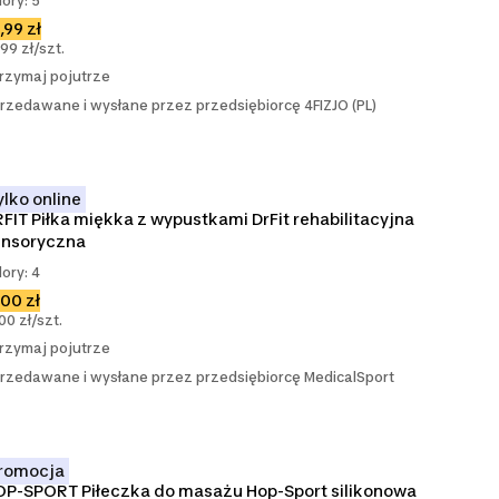
lory: 5
,99 zł
,99 zł/szt.
rzymaj pojutrze
rzedawane i wysłane przez przedsiębiorcę 4FIZJO (PL)
ylko online
FIT Piłka miękka z wypustkami DrFit rehabilitacyjna 
ensoryczna
lory: 4
,00 zł
,00 zł/szt.
rzymaj pojutrze
rzedawane i wysłane przez przedsiębiorcę MedicalSport
romocja
P-SPORT Piłeczka do masażu Hop-Sport silikonowa 