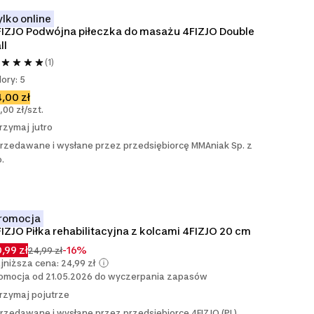
ylko online
IZJO Podwójna piłeczka do masażu 4FIZJO Double 
ll
(1)
lory: 5
,00 zł
,00 zł/szt.
rzymaj jutro
rzedawane i wysłane przez przedsiębiorcę MMAniak Sp. z
o.
romocja
IZJO Piłka rehabilitacyjna z kolcami 4FIZJO 20 cm
,99 zł
-16%
24,99 zł
jniższa cena: 24,99 zł
omocja od 21.05.2026 do wyczerpania zapasów
rzymaj pojutrze
rzedawane i wysłane przez przedsiębiorcę 4FIZJO (PL)