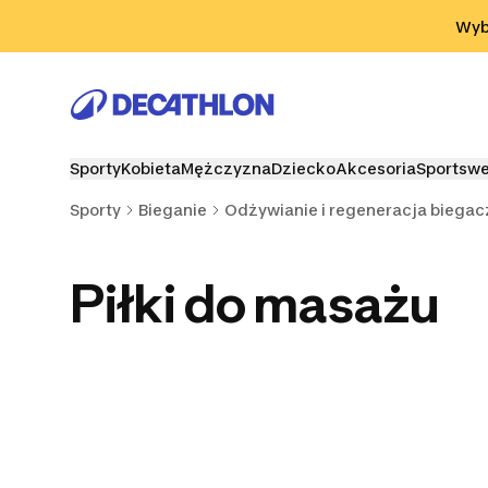
Przejdź do wyszukiwania
Przejdź do treści
Przejdź d
Wybi
Sporty
Kobieta
Mężczyzna
Dziecko
Akcesoria
Sportsw
Sporty
Bieganie
Odżywianie i regeneracja biegac
Piłki do masażu
Wałki do masażu
Pistolety do masażu
Kremy i ol
masa