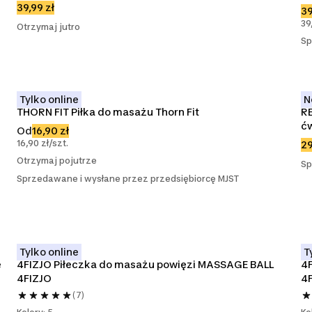
39,99 zł
39
39
Otrzymaj jutro
Sp
Tylko online
N
THORN FIT Piłka do masażu Thorn Fit
RE
ćw
Od
16,90 zł
16,90 zł/szt.
29
Otrzymaj pojutrze
Sp
Sprzedawane i wysłane przez przedsiębiorcę MJST
Tylko online
T
 
4FIZJO Piłeczka do masażu powięzi MASSAGE BALL 
4F
4FIZJO
4
(7)