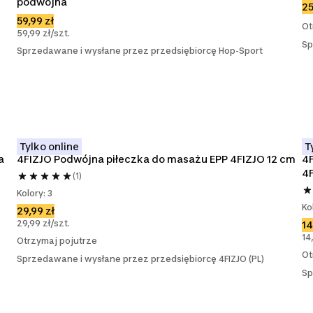
podwójna
25
59,99 zł
Ot
59,99 zł/szt.
Sp
Sprzedawane i wysłane przez przedsiębiorcę Hop-Sport
Tylko online
T
 
4FIZJO Podwójna piłeczka do masażu EPP 4FIZJO 12 cm
4F
4
(1)
Kolory: 3
Ko
29,99 zł
29,99 zł/szt.
14
14
Otrzymaj pojutrze
Ot
Sprzedawane i wysłane przez przedsiębiorcę 4FIZJO (PL)
Sp