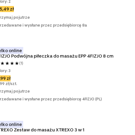
lory: 2
5,49 zł
rzymaj pojutrze
rzedawane i wysłane przez przedsiębiorcę 8a
ylko online
IZJO Podwójna piłeczka do masażu EPP 4FIZJO 8 cm
(1)
lory: 3
,99 zł
,99 zł/szt.
rzymaj pojutrze
rzedawane i wysłane przez przedsiębiorcę 4FIZJO (PL)
ylko online
TREXO Zestaw do masażu XTREXO 3 w 1