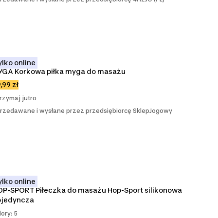
ylko online
YGA Korkowa piłka myga do masażu
,99 zł
rzymaj jutro
rzedawane i wysłane przez przedsiębiorcę SklepJogowy
ylko online
P-SPORT Piłeczka do masażu Hop-Sport silikonowa 
ojedyncza
lory: 5