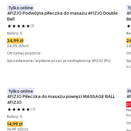
Tylko online
T
4FIZJO Podwójna piłeczka do masażu 4FIZJO Double 
4F
Ball
Ba
(1)
Kolory: 5
Ko
24,99 zł
24
24,99 zł/szt.
24
Otrzymaj pojutrze
Ot
Sprzedawane i wysłane przez przedsiębiorcę 4FIZJO (PL)
Sp
o.
Tylko online
P
4FIZJO Piłeczka do masażu powięzi MASSAGE BALL 
4F
4FIZJO
20
(7)
Na
Pr
Kolory: 5
Ot
14,99 zł
14,99 zł/szt.
Sp