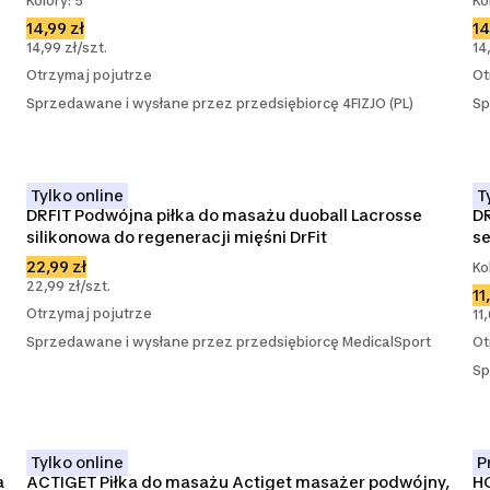
Kolory: 5
Ko
14,99 zł
14
14,99 zł/szt.
14
Otrzymaj pojutrze
Ot
Sprzedawane i wysłane przez przedsiębiorcę 4FIZJO (PL)
Sp
Tylko online
T
DRFIT Podwójna piłka do masażu duoball Lacrosse 
DR
silikonowa do regeneracji mięśni DrFit
s
22,99 zł
Ko
22,99 zł/szt.
11
Otrzymaj pojutrze
11
Sprzedawane i wysłane przez przedsiębiorcę MedicalSport
Ot
Sp
Tylko online
P
 
ACTIGET Piłka do masażu Actiget masażer podwójny, 
HO