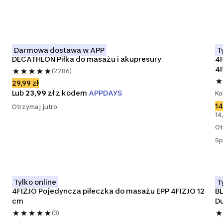
Darmowa dostawa w APP
T
DECATHLON Piłka do masażu i akupresury
4F
4
(2286)
29,99 zł
Lub
23,99 zł
z kodem
APPDAYS
Ko
14
Otrzymaj jutro
14
Ot
Sp
Tylko online
T
 
4FIZJO Pojedyncza piłeczka do masażu EPP 4FIZJO 12 
BL
cm
Du
(3)