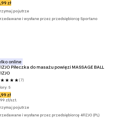
,99 zł
rzymaj pojutrze
rzedawane i wysłane przez przedsiębiorcę Sportano
ylko online
IZJO Piłeczka do masażu powięzi MASSAGE BALL 
FIZJO
(7)
lory: 5
,99 zł
,99 zł/szt.
rzymaj pojutrze
rzedawane i wysłane przez przedsiębiorcę 4FIZJO (PL)