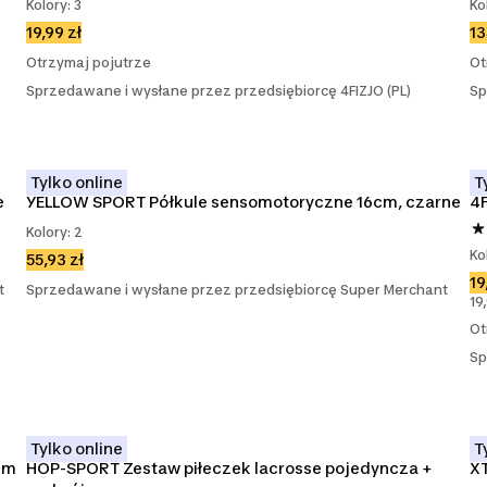
Kolory: 3
Ko
19,99 zł
13
Otrzymaj pojutrze
Ot
Sprzedawane i wysłane przez przedsiębiorcę 4FIZJO (PL)
Sp
Tylko online
T
e
YELLOW SPORT Półkule sensomotoryczne 16cm, czarne
4F
Kolory: 2
Ko
55,93 zł
19
t
Sprzedawane i wysłane przez przedsiębiorcę Super Merchant
19
Ot
Sp
Tylko online
T
cm
HOP-SPORT Zestaw piłeczek lacrosse pojedyncza + 
X