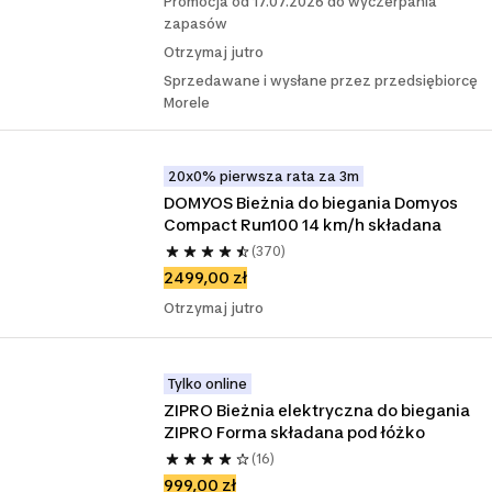
Promocja od 17.07.2026 do wyczerpania
zapasów
Otrzymaj jutro
Sprzedawane i wysłane przez przedsiębiorcę
Morele
20x0% pierwsza rata za 3m
DOMYOS Bieżnia do biegania Domyos 
Compact Run100 14 km/h składana
(370)
2499,00 zł
Otrzymaj jutro
Tylko online
ZIPRO Bieżnia elektryczna do biegania 
ZIPRO Forma składana pod łóżko
(16)
999,00 zł