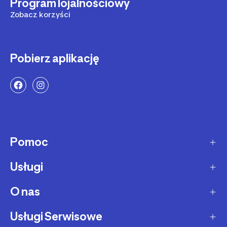
Program lojalnościowy
Zobacz korzyści
Pobierz aplikację
Pomoc
Usługi
Sposoby dostawy
Dostawa ekspresowa
O nas
Zakupy na raty
Zwrot produktów
Ochrona środowiska
Usługi Serwisowe
O Decathlon