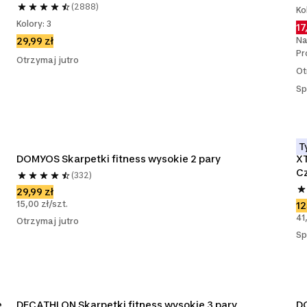
(2888)
Ko
Kolory: 3
17
Na
29,99 zł
Pr
Otrzymaj jutro
Ot
Sp
T
DOMYOS Skarpetki fitness wysokie 2 pary
XT
C
(332)
29,99 zł
15,00 zł/szt.
12
41
Otrzymaj jutro
Sp
e
DECATHLON Skarpetki fitness wysokie 3 pary
DO