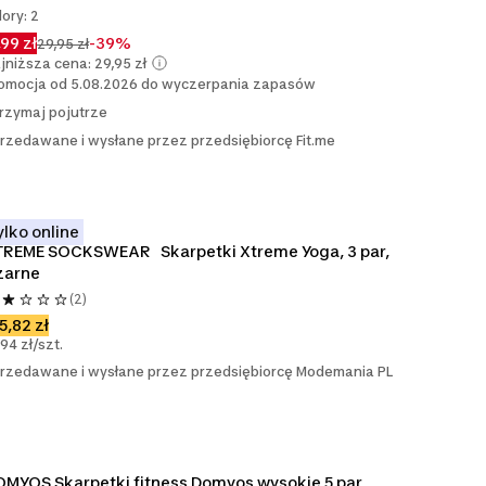
lory: 2
,99 zł
-39%
29,95 zł
jniższa cena: 29,95 zł
omocja od 5.08.2026 do wyczerpania zapasów
rzymaj pojutrze
rzedawane i wysłane przez przedsiębiorcę Fit.me
ylko online
REME SOCKSWEAR   Skarpetki Xtreme Yoga, 3 par, 
zarne
(2)
5,82 zł
,94 zł/szt.
rzedawane i wysłane przez przedsiębiorcę Modemania PL
MYOS Skarpetki fitness Domyos wysokie 5 par