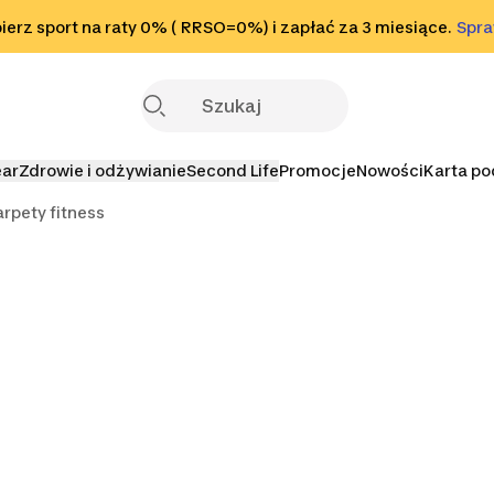
o stopki
erz sport na raty 0% ( RRSO=0%) i zapłać za 3 miesiące.
Sprawdź
Spr
S
ear
Zdrowie i odżywianie
Second Life
Promocje
Nowości
Karta p
rpety fitness
fitness
Spodenki fitness
Spodnie fitness
Topy fit