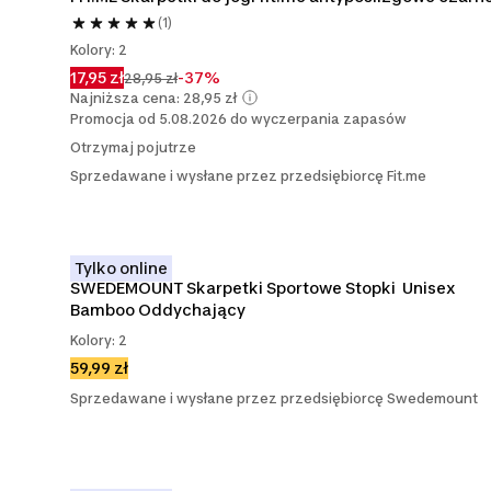
(1)
Kolory: 2
17,95 zł
-37%
28,95 zł
Najniższa cena: 28,95 zł
Promocja od 5.08.2026 do wyczerpania zapasów
Otrzymaj pojutrze
Sprzedawane i wysłane przez przedsiębiorcę Fit.me
Tylko online
SWEDEMOUNT Skarpetki Sportowe Stopki  Unisex 
Bamboo Oddychający
Kolory: 2
59,99 zł
Sprzedawane i wysłane przez przedsiębiorcę Swedemount