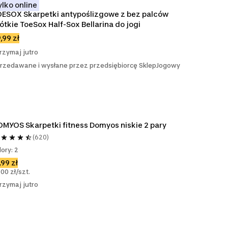
ylko online
ESOX Skarpetki antypoślizgowe z bez palców 
ótkie ToeSox Half-Sox Bellarina do jogi
,99 zł
rzymaj jutro
rzedawane i wysłane przez przedsiębiorcę SklepJogowy
MYOS Skarpetki fitness Domyos niskie 2 pary
(620)
lory: 2
,99 zł
,00 zł/szt.
rzymaj jutro