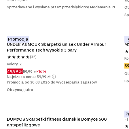
16
Sprzedawane i wysłane przez przedsiębiorcę Modemania PL
Ot
Sp
Promocja
T
UNDER ARMOUR Skarpetki unisex Under Armour 
MY
Performance Tech wysokie 3 pary
(32)
Ko
Kolory: 2
39
49,99 zł
-16%
59,99 zł
Ot
Najniższa cena: 59,99 zł
Sp
Promocja od 30.03.2026 do wyczerpania zapasów
Otrzymaj jutro
P
DOMYOS Skarpetki fitness damskie Domyos 500 
FI
antypoślizgowe