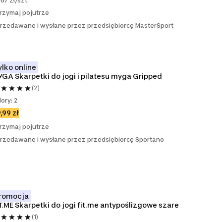
,67 zł/szt.
rzymaj pojutrze
rzedawane i wysłane przez przedsiębiorcę MasterSport
ylko online
GA Skarpetki do jogi i pilatesu myga Gripped
(2)
lory: 2
,99 zł
rzymaj pojutrze
rzedawane i wysłane przez przedsiębiorcę Sportano
romocja
T.ME Skarpetki do jogi fit.me antypoślizgowe szare
(1)