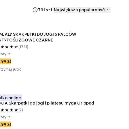
731 szt.
Największa popularność
IMJALY SKARPETKI DO JOGI 5 PALCÓW 
NTYPOŚLIZGOWE CZARNE
(1721)
lory: 2
,99 zł
rzymaj jutro
ylko online
GA Skarpetki do jogi i pilatesu myga Gripped
(2)
lory: 2
,99 zł