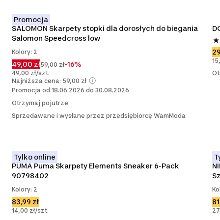
Promocja
SALOMON Skarpety stopki dla dorosłych do biegania 
DO
Salomon Speedcross low
29
Kolory: 2
15
49,00 zł
-16%
59,00 zł
49,00 zł/szt.
Ot
Najniższa cena: 59,00 zł
Promocja od 18.06.2026 do 30.08.2026
Otrzymaj pojutrze
Sprzedawane i wysłane przez przedsiębiorcę WamModa
Tylko online
T
PUMA Puma Skarpety Elements Sneaker 6-Pack 
NI
90798402
Sz
Kolory: 2
Ko
83,99 zł
81
14,00 zł/szt.
27