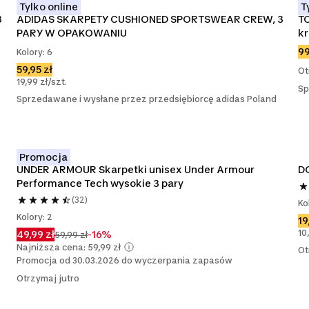
Tylko online
T
 
ADIDAS SKARPETY CUSHIONED SPORTSWEAR CREW, 3 
TO
PARY W OPAKOWANIU
kr
99
Kolory: 6
59,95 zł
Ot
19,99 zł/szt.
Sp
Sprzedawane i wysłane przez przedsiębiorcę adidas Poland
Promocja
UNDER ARMOUR Skarpetki unisex Under Armour 
DO
Performance Tech wysokie 3 pary
(32)
Ko
Kolory: 2
19
10
49,99 zł
-16%
59,99 zł
Najniższa cena: 59,99 zł
Ot
Promocja od 30.03.2026 do wyczerpania zapasów
Otrzymaj jutro