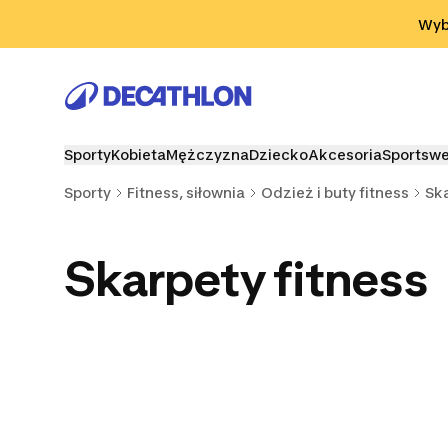
Przejdź do wyszukiwania
Przejdź do treści
Przejdź d
Wybi
Sporty
Kobieta
Mężczyzna
Dziecko
Akcesoria
Sportsw
Sporty
Fitness, siłownia
Odzież i buty fitness
Ska
Skarpety fitness
Koszulki fitness
Buty fitness
Legginsy 