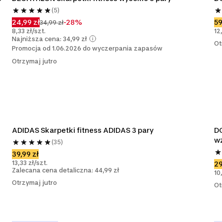
(5)
24,99 zł
-28%
59
34,99 zł
8,33 zł/szt.
12
Najniższa cena: 34,99 zł
Ot
Promocja od 1.06.2026 do wyczerpania zapasów
Otrzymaj jutro
ADIDAS Skarpetki fitness ADIDAS 3 pary
DO
wz
(35)
39,99 zł
13,33 zł/szt.
29
Zalecana cena detaliczna: 44,99 zł
10
Otrzymaj jutro
Ot