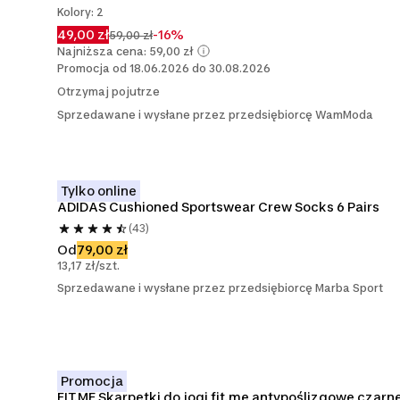
Kolory: 2
49,00 zł
-16%
59,00 zł
Najniższa cena: 59,00 zł
Promocja od 18.06.2026 do 30.08.2026
Otrzymaj pojutrze
Sprzedawane i wysłane przez przedsiębiorcę WamModa
Tylko online
ADIDAS Cushioned Sportswear Crew Socks 6 Pairs
(43)
Od
79,00 zł
13,17 zł/szt.
Sprzedawane i wysłane przez przedsiębiorcę Marba Sport
Promocja
FIT.ME Skarpetki do jogi fit.me antypoślizgowe czarn