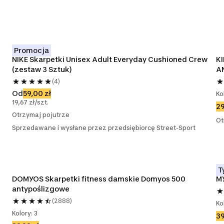
Promocja
NIKE Skarpetki Unisex Adult Everyday Cushioned Crew 
K
(zestaw 3 Sztuk)
A
(4)
Od
59,00 zł
Ko
19,67 zł/szt.
29
Otrzymaj pojutrze
Ot
Sprzedawane i wysłane przez przedsiębiorcę Street-Sport
T
DOMYOS Skarpetki fitness damskie Domyos 500 
MY
antypoślizgowe
(2888)
Ko
Kolory: 3
39