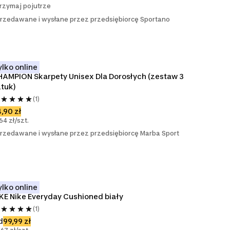
rzymaj pojutrze
rzedawane i wysłane przez przedsiębiorcę Sportano
ylko online
AMPION Skarpety Unisex Dla Dorosłych (zestaw 3 
tuk)
(1)
,90 zł
,64 zł/szt.
rzedawane i wysłane przez przedsiębiorcę Marba Sport
ylko online
KE Nike Everyday Cushioned biały
(1)
d
99,99 zł