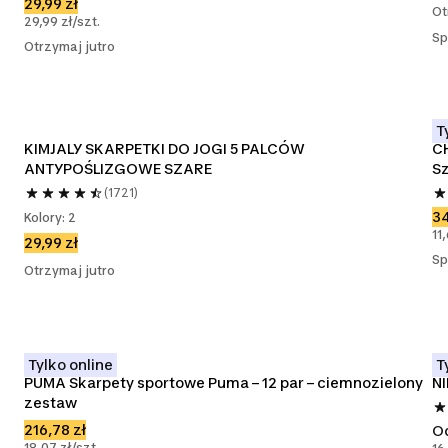
29,99 zł
Ot
29,99 zł/szt.
Sp
Otrzymaj jutro
T
KIMJALY SKARPETKI DO JOGI 5 PALCÓW 
CH
ANTYPOŚLIZGOWE SZARE
Sz
(1721)
34
Kolory: 2
11
29,99 zł
Sp
Otrzymaj jutro
Tylko online
T
PUMA Skarpety sportowe Puma – 12 par – ciemnozielony 
NI
zestaw
216,78 zł
O
18,07 zł/szt.