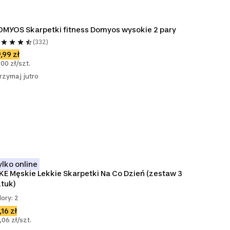
MYOS Skarpetki fitness Domyos wysokie 2 pary
(332)
,99 zł
,00 zł/szt.
rzymaj jutro
ylko online
KE Męskie Lekkie Skarpetki Na Co Dzień (zestaw 3 
tuk)
lory: 2
,16 zł
,06 zł/szt.