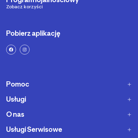
Zobacz korzyści
Pobierz aplikację
Pomoc
Usługi
Sposoby dostawy
Dostawa ekspresowa
O nas
Zakupy na raty
Zwrot produktów
Ochrona środowiska
Usługi Serwisowe
O Decathlon
Status zamówienia