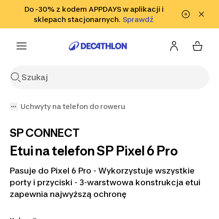
Przejdź do wyszukiwania
Do -30% z kodem APPDAYS w aplikacji i
Przejdź do treści
Przejdź
sklepach stacjonarnych.
Sprawdź
Sprawdź
do stopki
Uchwyty na telefon do roweru
SP CONNECT
Etui na telefon SP Pixel 6 Pro
Pasuje do Pixel 6 Pro - Wykorzystuje wszystkie
porty i przyciski - 3-warstwowa konstrukcja etui
zapewnia najwyższą ochronę