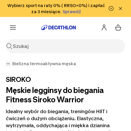
Przejdź do wyszukiwania
Wybierz sport na raty 0% ( RRSO=0%) i zapłać
Przejdź do treści
Przejdź
Sprawdź
za 3 miesiące.
Sprawdź
Sprawdź
do stopki
Bielizna termoaktywna męska
SIROKO
Męskie legginsy do biegania
Fitness Siroko Warrior
Idealny wybór do biegania, treningów HIIT i
ćwiczeń o dużym obciążeniu. Elastyczna,
wytrzymała, oddychająca i miękka dzianina