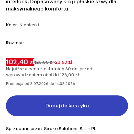
interlock. Dopasowany krój i płaskie szwy dla
maksymalnego komfortu.
Kolor
Niebieski
Rozmiar
XS
S
M
L
XL
2XL
102,40 zł
126,00 zł
-23,60 zł
Najniższa cena z ostatnich 30 dni przed
wprowadzeniem obniżki 126,00 zł
Promocja od 8.07.2026 do 14.08.2026
Dodaj do koszyka
Sprzedane przez
Siroko Solutions S.L. + PL