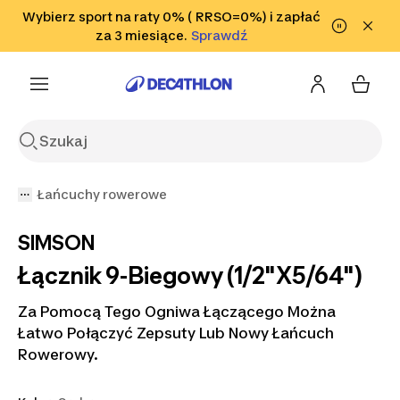
Przejdź do wyszukiwania
Wybierz sport na raty 0% ( RRSO=0%) i zapłać
Przejdź do treści
Przejdź
Sprawdź
za 3 miesiące.
Sprawdź
Sprawdź
do stopki
Łańcuchy rowerowe
SIMSON
Łącznik 9-Biegowy (1/2"X5/64")
Za Pomocą Tego Ogniwa Łączącego Można
Łatwo Połączyć Zepsuty Lub Nowy Łańcuch
Rowerowy.