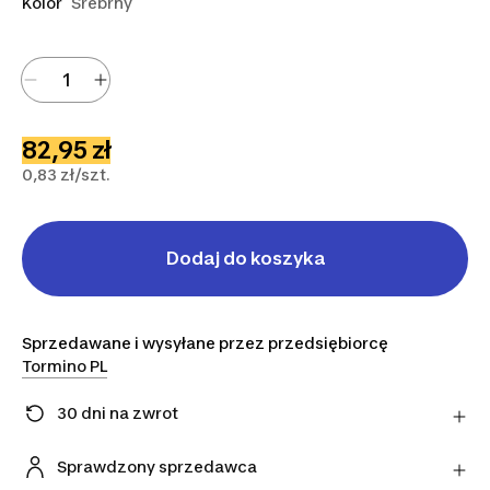
Kolor
Srebrny
82,95 zł
0,83 zł/szt.
Dodaj do koszyka
Sprzedawane i wysyłane przez przedsiębiorcę
Tormino PL
30 dni na zwrot
Zmieniłeś zdanie? Możesz zwrócić artykuły
bezpośrednio do sprzedawcy w ciągu 30 dni,
Sprawdzony sprzedawca
korzystając z wybranego przez niego przewoźnika.