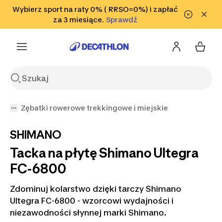
Przejdź do wyszukiwania
Wybierz sport na raty 0% ( RRSO=0%) i zapłać
Przejdź do treści
Przejdź
Sprawdź
za 3 miesiące.
Sprawdź
Sprawdź
do stopki
Zębatki rowerowe trekkingowe i miejskie
SHIMANO
Tacka na płytę Shimano Ultegra
FC-6800
Zdominuj kolarstwo dzięki tarczy Shimano
Ultegra FC-6800 - wzorcowi wydajności i
niezawodności słynnej marki Shimano.