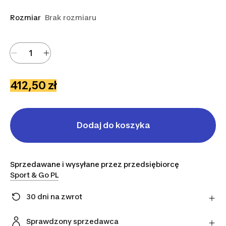
Rozmiar
Brak rozmiaru
412,50 zł
Dodaj do koszyka
Sprzedawane i wysyłane przez przedsiębiorcę
Sport & Go PL
30 dni na zwrot
Zmieniłeś zdanie? Możesz zwrócić artykuły
bezpośrednio do sprzedawcy w ciągu 30 dni,
Sprawdzony sprzedawca