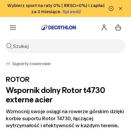
Przejdź do wyszukiwania
Wybierz sport na raty 0% ( RRSO=0%) i zapłać
Przejdź do treści
Przejdź
Sprawdź
za 3 miesiące.
Sprawdź
Sprawdź
do stopki
Suporty rowerowe
ROTOR
Wspornik dolny Rotor t4730
externe acier
Wzmocnij swoje osiągi na rowerze górskim dzięki
korbie suportu Rotor T4730, łączącej
wytrzymałość i efektywność w każdym terenie.