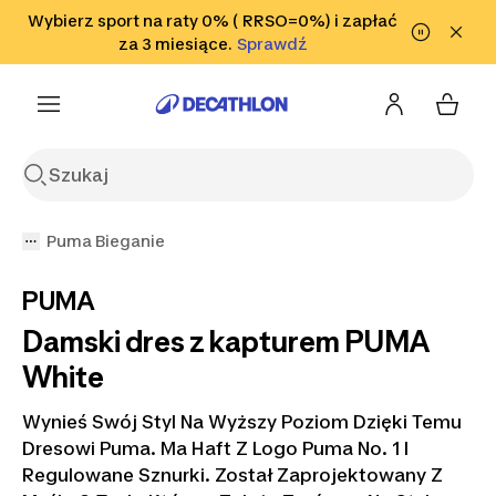
Przejdź do wyszukiwania
Wybierz sport na raty 0% ( RRSO=0%) i zapłać
Przejdź do treści
Przejdź
Sprawdź
za 3 miesiące.
Sprawdź
Sprawdź
do stopki
Puma Bieganie
PUMA
Damski dres z kapturem PUMA
White
Wynieś Swój Styl Na Wyższy Poziom Dzięki Temu
Dresowi Puma. Ma Haft Z Logo Puma No. 1 I
Regulowane Sznurki. Został Zaprojektowany Z