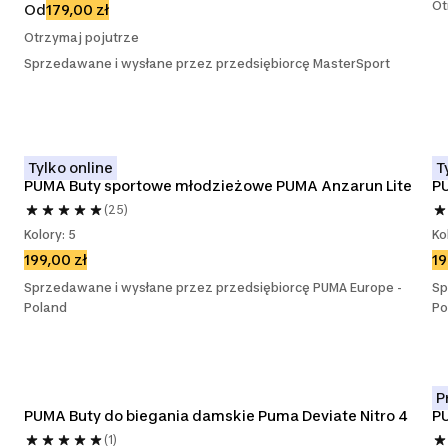
Ot
Od
179,00 zł
Otrzymaj pojutrze
Sprzedawane i wysłane przez przedsiębiorcę MasterSport
Tylko online
T
PUMA Buty sportowe młodzieżowe PUMA Anzarun Lite
P
(25)
Kolory: 5
Ko
199,00 zł
19
Sprzedawane i wysłane przez przedsiębiorcę PUMA Europe -
Sp
Poland
Po
P
PUMA Buty do biegania damskie Puma Deviate Nitro 4
PU
(1)