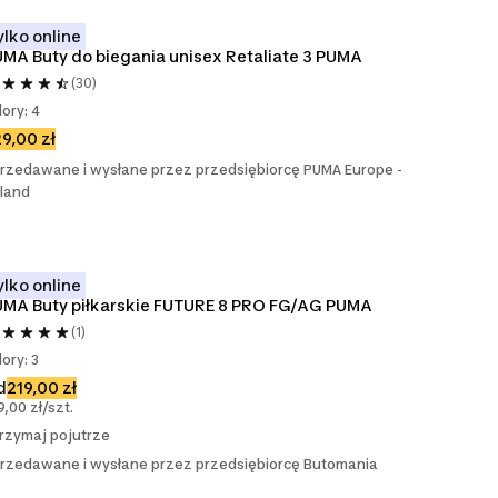
ylko online
MA Buty do biegania unisex Retaliate 3 PUMA
(30)
lory: 4
9,00 zł
rzedawane i wysłane przez przedsiębiorcę PUMA Europe -
land
ylko online
MA Buty piłkarskie FUTURE 8 PRO FG/AG PUMA
(1)
lory: 3
d
219,00 zł
9,00 zł/szt.
rzymaj pojutrze
rzedawane i wysłane przez przedsiębiorcę Butomania