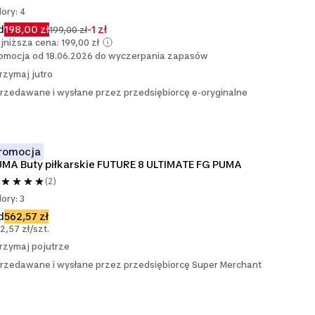
lory: 4
d
198,00 zł
-1 zł
199,00 zł
jniższa cena: 199,00 zł
omocja od 18.06.2026 do wyczerpania zapasów
rzymaj jutro
rzedawane i wysłane przez przedsiębiorcę e-oryginalne
romocja
MA Buty piłkarskie FUTURE 8 ULTIMATE FG PUMA
(2)
lory: 3
d
562,57 zł
2,57 zł/szt.
rzymaj pojutrze
rzedawane i wysłane przez przedsiębiorcę Super Merchant