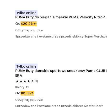
Tylko online
PUMA Buty do biegania męskie PUMA Velocity Nitro 4
Od
420,26 zł
Otrzymaj pojutrze
Sprzedawane i wysłane przez przedsiębiorcę Super Merchan
Tylko online
PUMA Buty damskie sportowe sneakersy Puma CLUB II
ERA
(3)
Kolory: 13
Od
181,35 zł
Otrzymaj pojutrze
Sprzedawane i wysłane przez przedsiębiorcę MasterSport