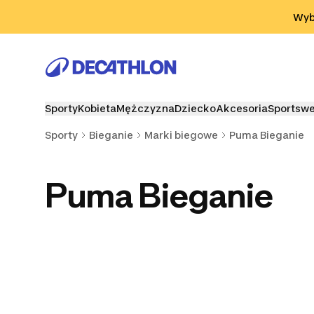
Przejdź do wyszukiwania
Przejdź do treści
Przejdź d
Wybi
Sporty
Kobieta
Mężczyzna
Dziecko
Akcesoria
Sportsw
Sporty
Bieganie
Marki biegowe
Puma Bieganie
Puma Bieganie
Kiprun Bieganie
Adidas Bieganie
ASICS Bi