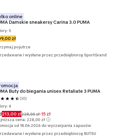
ylko online
UMA Damskie sneakersy Carina 3.0 PUMA
lory: 5
9,00 zł
rzymaj pojutrze
rzedawane i wysłane przez przedsiębiorcę SportGrand
romocja
MA Buty do biegania unisex Retaliate 3 PUMA
(30)
lory: 4
d
213,00 zł
-15 zł
228,00 zł
jniższa cena: 228,00 zł
omocja od 18.06.2026 do wyczerpania zapasów
rzedawane i wysłane przez przedsiębiorcę BUTSU