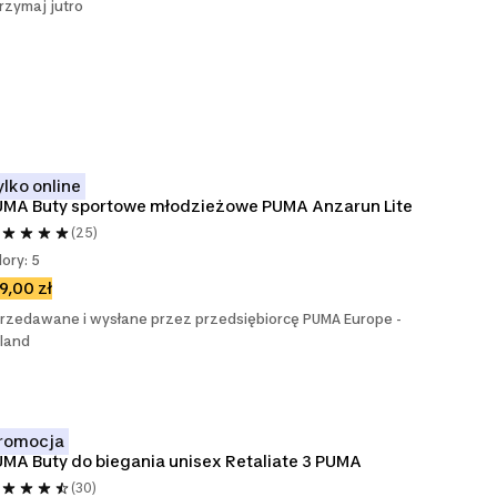
rzymaj jutro
ylko online
UMA Buty sportowe młodzieżowe PUMA Anzarun Lite
(25)
lory: 5
9,00 zł
rzedawane i wysłane przez przedsiębiorcę PUMA Europe -
land
romocja
MA Buty do biegania unisex Retaliate 3 PUMA
(30)