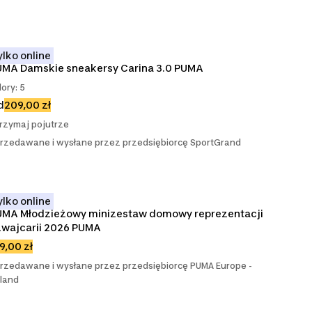
ylko online
UMA Damskie sneakersy Carina 3.0 PUMA
lory: 5
d
209,00 zł
rzymaj pojutrze
rzedawane i wysłane przez przedsiębiorcę SportGrand
ylko online
UMA Młodzieżowy minizestaw domowy reprezentacji 
zwajcarii 2026 PUMA
9,00 zł
rzedawane i wysłane przez przedsiębiorcę PUMA Europe -
land