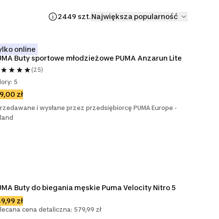
2449 szt.
Największa popularność
ylko online
UMA Buty sportowe młodzieżowe PUMA Anzarun Lite
(25)
lory: 5
9,00 zł
rzedawane i wysłane przez przedsiębiorcę PUMA Europe -
land
MA Buty do biegania męskie Puma Velocity Nitro 5
9,99 zł
lecana cena detaliczna: 579,99 zł