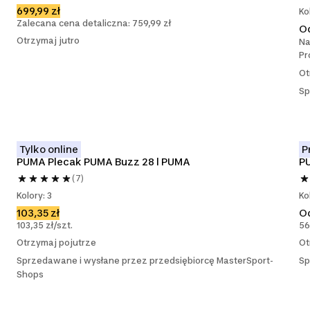
699,99 zł
Ko
Zalecana cena detaliczna: 759,99 zł
O
Otrzymaj jutro
Na
Pr
Ot
Sp
Tylko online
P
PUMA Plecak PUMA Buzz 28 l PUMA
PU
(7)
Kolory: 3
Ko
103,35 zł
O
103,35 zł/szt.
56
Otrzymaj pojutrze
Ot
Sprzedawane i wysłane przez przedsiębiorcę MasterSport-
Sp
Shops