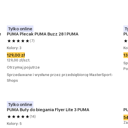
Tylko online
T
e
PUMA Plecak PUMA Buzz 28 l PUMA
P
(7)
Kolory: 3
Ko
129,00 zł
13
129,00 zł/szt.
Sp
Otrzymaj pojutrze
Po
Sprzedawane i wysłane przez przedsiębiorcę MasterSport-
Shops
Tylko online
PUMA Buty do biegania Flyer Lite 3 PUMA
PU
(14)
54
Za
Kolory: 5