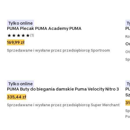
Tylko online
T
PUMA Plecak PUMA Academy PUMA
P
(1)
Ko
169,99 zł
O
Sprzedawane i wysłane przez przedsiębiorcę Sportroom
Ot
Sp
Tylko online
T
PUMA Buty do biegania damskie Puma Velocity Nitro 3
P
S
335,44 zł
31
Sprzedawane i wysłane przez przedsiębiorcę Super Merchant
Sp
Po