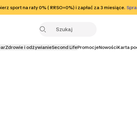
o stopki
erz sport na raty 0% ( RRSO=0%) i zapłać za 3 miesiące.
Sprawdź
Spr
S
ear
Zdrowie i odżywianie
Second Life
Promocje
Nowości
Karta p
eganie
Mizuno Bieganie
New Balance
Salomon B
Bieganie