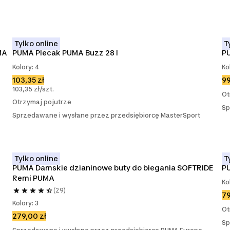
Tylko online
T
MA
PUMA Plecak PUMA Buzz 28 l
PU
Kolory: 4
Ko
103,35 zł
99
103,35 zł/szt.
Ot
Otrzymaj pojutrze
Sp
Sprzedawane i wysłane przez przedsiębiorcę MasterSport
Tylko online
T
PUMA Damskie dzianinowe buty do biegania SOFTRIDE 
P
Remi PUMA
Ko
(29)
79
Kolory: 3
Ot
279,00 zł
Sp