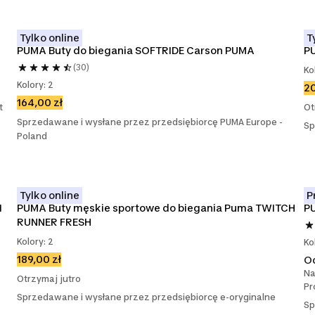
Tylko online
T
PUMA Buty do biegania SOFTRIDE Carson PUMA
P
(30)
Ko
Kolory: 2
20
164,00 zł
t
Ot
Sprzedawane i wysłane przez przedsiębiorcę PUMA Europe -
Sp
Poland
Tylko online
P
 
PUMA Buty męskie sportowe do biegania Puma TWITCH 
PU
RUNNER FRESH
Kolory: 2
Ko
189,00 zł
O
Na
Otrzymaj jutro
Pr
Sprzedawane i wysłane przez przedsiębiorcę e-oryginalne
Sp