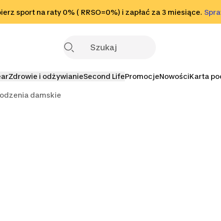
o stopki
erz sport na raty 0% ( RRSO=0%) i zapłać za 3 miesiące.
Sprawdź
Spr
S
ear
Zdrowie i odżywianie
Second Life
Promocje
Nowości
Karta p
hodzenia damskie