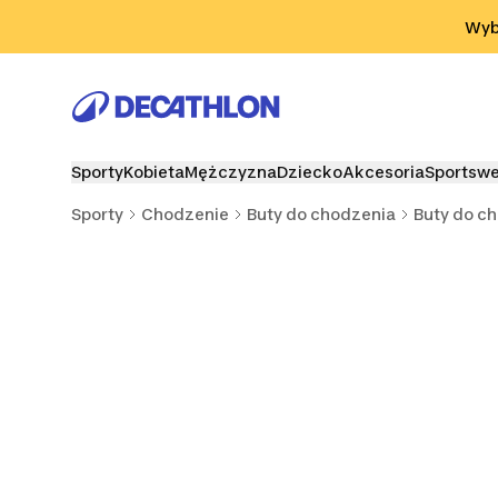
Przejdź do wyszukiwania
Przejdź do treści
Przejdź d
Wybi
Sporty
Kobieta
Mężczyzna
Dziecko
Akcesoria
Sportsw
Sporty
Chodzenie
Buty do chodzenia
Buty do c