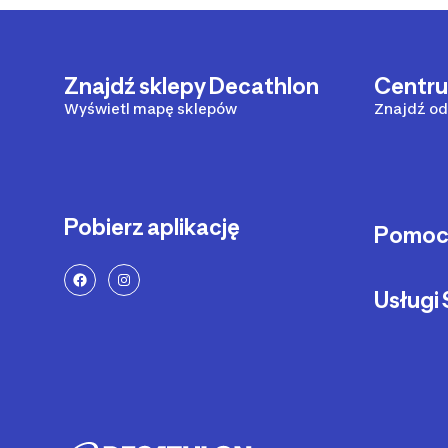
Znajdź sklepy Decathlon
Centr
Wyświetl mapę sklepów
Znajdź od
Pobierz aplikację
Pomo
Sposoby 
Usług
Dostawa 
Zwrot pr
Serwis ro
Status za
Serwis hul
Zadzwoń 
Części z
Metody pł
Pozostałe