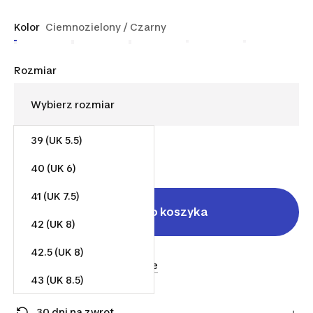
Kolor
Ciemnozielony / Czarny
Rozmiar
39 (UK 5.5)
237,60 zł
40 (UK 6)
41 (UK 7.5)
Dodaj do koszyka
42 (UK 8)
42.5 (UK 8)
Sprzedane przez
shoe_store
43 (UK 8.5)
Wysłane przez
shoe_store
44 (UK 9)
30 dni na zwrot