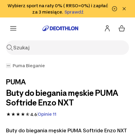
Przejdź do wyszukiwania
Wybierz sport na raty 0% ( RRSO=0%) i zapłać
Przejdź do treści
Przejdź
Sprawdź
za 3 miesiące.
Sprawdź
Sprawdź
do stopki
Puma Bieganie
PUMA
Buty do biegania męskie PUMA
Softride Enzo NXT
Opinie 11
4.6
Buty do biegania męskie PUMA Softride Enzo NXT