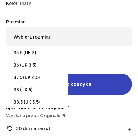
Kolor
Biały
Rozmiar
35.5 (UK 3)
390,00 zł
36 (UK 3.5)
37.5 (UK 4.5)
Dodaj do koszyka
38 (UK 5)
38.5 (UK 5.5)
Sprzedane przez
Originals PL
Wysłane przez
Originals PL
30 dni na zwrot
Zmieniłeś zdanie? Możesz zwrócić artykuły