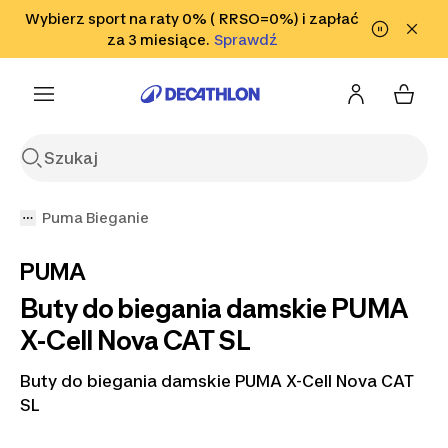
Przejdź do wyszukiwania
Wybierz sport na raty 0% ( RRSO=0%) i zapłać
Przejdź do treści
Przejdź
Sprawdź
za 3 miesiące.
Sprawdź
Sprawdź
do stopki
Puma Bieganie
PUMA
Buty do biegania damskie PUMA
X-Cell Nova CAT SL
Buty do biegania damskie PUMA X-Cell Nova CAT
SL