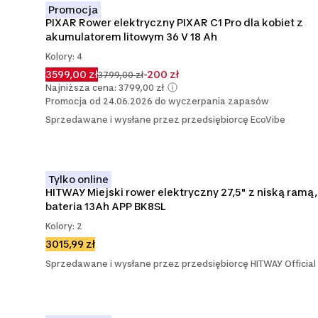
Promocja
PIXAR Rower elektryczny PIXAR C1 Pro dla kobiet z 
akumulatorem litowym 36 V 18 Ah
Kolory: 4
3599,00 zł
-200 zł
3799,00 zł
Najniższa cena: 3799,00 zł
Promocja od 24.06.2026 do wyczerpania zapasów
Sprzedawane i wysłane przez przedsiębiorcę EcoVibe
Tylko online
HITWAY Miejski rower elektryczny 27,5" z niską ramą, 
bateria 13Ah APP BK8SL
Kolory: 2
3015,99 zł
Sprzedawane i wysłane przez przedsiębiorcę HITWAY Official