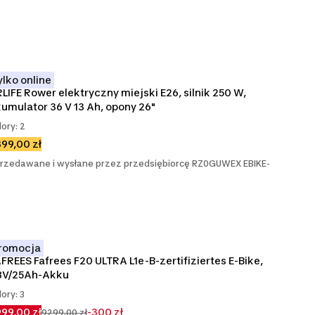
ylko online
LIFE Rower elektryczny miejski E26, silnik 250 W, 
umulator 36 V 13 Ah, opony 26"
lory: 2
99,00 zł
rzedawane i wysłane przez przedsiębiorcę RZ0GUWEX EBIKE-
romocja
FREES Fafrees F20 ULTRA L1e-B-zertifiziertes E-Bike, 
8V/25Ah-Akku
lory: 3
99,00 zł
-300 zł
9299,00 zł