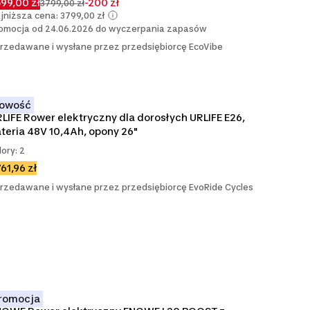
99,00 zł
-200 zł
3799,00 zł
jniższa cena: 3799,00 zł
omocja od 24.06.2026 do wyczerpania zapasów
rzedawane i wysłane przez przedsiębiorcę EcoVibe
owość
LIFE Rower elektryczny dla dorosłych URLIFE E26, 
teria 48V 10,4Ah, opony 26"
lory: 2
61,96 zł
rzedawane i wysłane przez przedsiębiorcę EvoRide Cycles
romocja