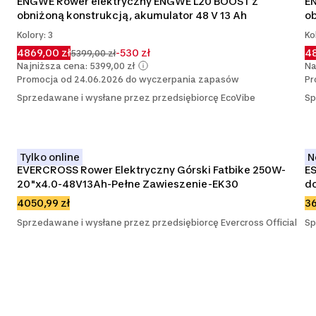
 
ENGWE Rower elektryczny ENGWE L20 BOOST z 
E
obniżoną konstrukcją, akumulator 48 V 13 Ah
ob
Kolory: 3
Ko
4869,00 zł
-530 zł
48
5399,00 zł
Najniższa cena: 5399,00 zł
Na
Promocja od 24.06.2026 do wyczerpania zapasów
Pr
Sprzedawane i wysłane przez przedsiębiorcę EcoVibe
Sp
Tylko online
N
EVERCROSS Rower Elektryczny Górski Fatbike 250W-
ES
20"x4.0-48V13Ah-Pełne Zawieszenie-EK30
do
4050,99 zł
36
Sprzedawane i wysłane przez przedsiębiorcę Evercross Official
Sp