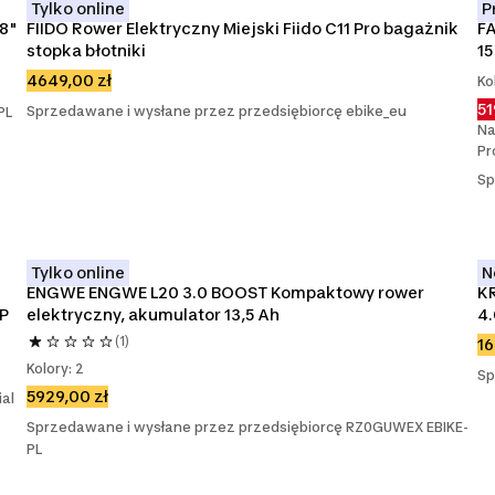
Tylko online
P
28"
FIIDO Rower Elektryczny Miejski Fiido C11 Pro bagażnik 
FA
stopka błotniki
15
4649,00 zł
Ko
51
Sprzedawane i wysłane przez przedsiębiorcę ebike_eu
PL
Na
Pr
Sp
Tylko online
N
ENGWE ENGWE L20 3.0 BOOST Kompaktowy rower 
KR
P
elektryczny, akumulator 13,5 Ah
4.
(1)
16
Kolory: 2
Sp
5929,00 zł
al
Sprzedawane i wysłane przez przedsiębiorcę RZ0GUWEX EBIKE-
PL