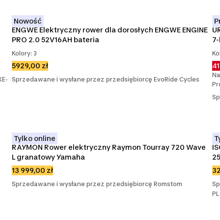
Nowość
P
ENGWE Elektryczny rower dla dorosłych ENGWE ENGINE 
UR
PRO 2.0 52V16AH bateria
7
Kolory: 3
Ko
5929,00 zł
41
Na
KE-
Sprzedawane i wysłane przez przedsiębiorcę EvoRide Cycles
Pr
Sp
Tylko online
T
RAYMON Rower elektryczny Raymon Tourray 720 Wave 
IS
L granatowy Yamaha
25
13 999,00 zł
32
Sprzedawane i wysłane przez przedsiębiorcę Romstom
Sp
PL