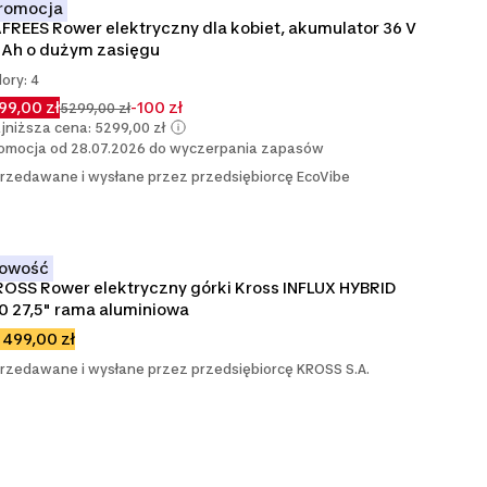
romocja
FREES Rower elektryczny dla kobiet, akumulator 36 V 
 Ah o dużym zasięgu
lory: 4
99,00 zł
-100 zł
5299,00 zł
jniższa cena: 5299,00 zł
omocja od 28.07.2026 do wyczerpania zapasów
rzedawane i wysłane przez przedsiębiorcę EcoVibe
owość
OSS Rower elektryczny górki Kross INFLUX HYBRID 
0 27,5" rama aluminiowa
 499,00 zł
rzedawane i wysłane przez przedsiębiorcę KROSS S.A.