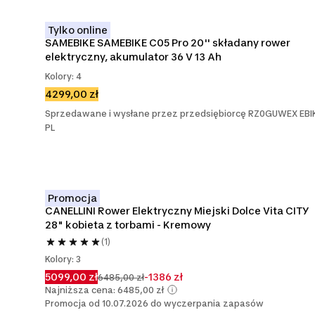
Tylko online
SAMEBIKE SAMEBIKE C05 Pro 20'' składany rower 
elektryczny, akumulator 36 V 13 Ah
Kolory: 4
4299,00 zł
Sprzedawane i wysłane przez przedsiębiorcę RZ0GUWEX EBI
PL
Promocja
CANELLINI Rower Elektryczny Miejski Dolce Vita CITY 
28" kobieta z torbami - Kremowy
(1)
Kolory: 3
5099,00 zł
-1386 zł
6485,00 zł
Najniższa cena: 6485,00 zł
Promocja od 10.07.2026 do wyczerpania zapasów