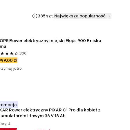
385 szt.
Największa popularność
OPS Rower elektryczny miejski Elops 900 E niska 
ama
(300)
99,00 zł
rzymaj jutro
romocja
XAR Rower elektryczny PIXAR C1 Pro dla kobiet z 
umulatorem litowym 36 V 18 Ah
lory: 4