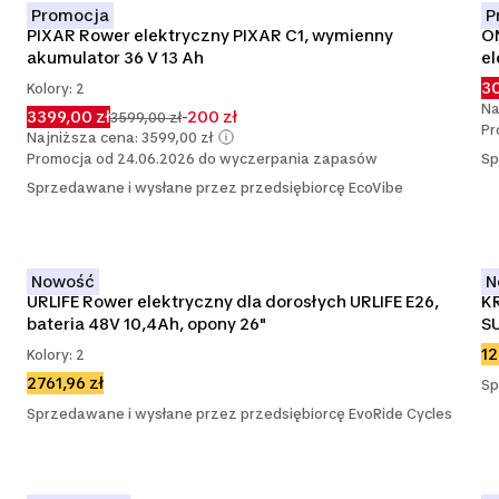
Promocja
P
PIXAR Rower elektryczny PIXAR C1, wymienny 
ON
akumulator 36 V 13 Ah
el
30
Kolory: 2
Na
3399,00 zł
-200 zł
3599,00 zł
Pr
Najniższa cena: 3599,00 zł
Promocja od 24.06.2026 do wyczerpania zapasów
Sp
Sprzedawane i wysłane przez przedsiębiorcę EcoVibe
Nowość
N
URLIFE Rower elektryczny dla dorosłych URLIFE E26, 
KR
bateria 48V 10,4Ah, opony 26"
SU
12
Kolory: 2
2761,96 zł
Sp
Sprzedawane i wysłane przez przedsiębiorcę EvoRide Cycles