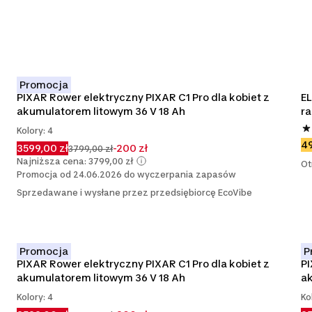
Promocja
PIXAR Rower elektryczny PIXAR C1 Pro dla kobiet z 
EL
akumulatorem litowym 36 V 18 Ah
r
Kolory: 4
49
3599,00 zł
-200 zł
3799,00 zł
Najniższa cena: 3799,00 zł
Ot
Promocja od 24.06.2026 do wyczerpania zapasów
Sprzedawane i wysłane przez przedsiębiorcę EcoVibe
Promocja
P
PIXAR Rower elektryczny PIXAR C1 Pro dla kobiet z 
PI
akumulatorem litowym 36 V 18 Ah
ak
Kolory: 4
Ko