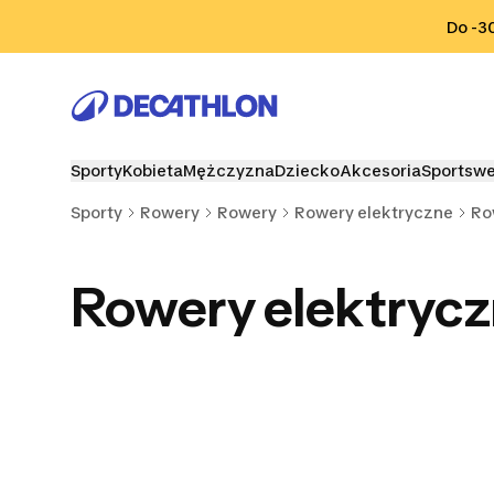
Przejdź do wyszukiwania
Przejdź do treści
Przejdź d
Do -3
Sporty
Kobieta
Mężczyzna
Dziecko
Akcesoria
Sportsw
Sporty
Rowery
Rowery
Rowery elektryczne
Ro
Rowery elektrycz
Rowery elektryczne
Rowery elektryczne
Rowery ele
MTB
Crossowe i
Car
Trekkingowe