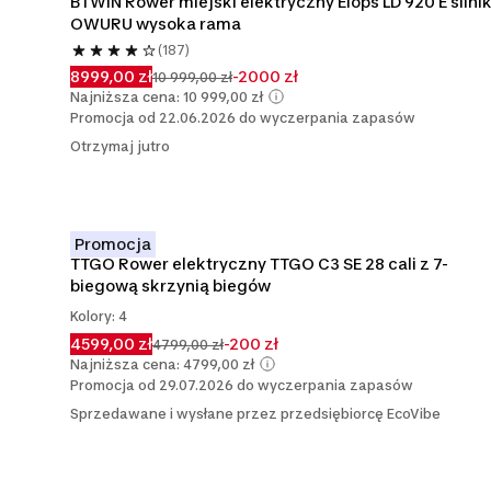
BTWIN Rower miejski elektryczny Elops LD 920 E silnik
OWURU wysoka rama
(187)
8999,00 zł
-2000 zł
10 999,00 zł
Najniższa cena: 10 999,00 zł
Promocja od 22.06.2026 do wyczerpania zapasów
Otrzymaj jutro
Promocja
TTGO Rower elektryczny TTGO C3 SE 28 cali z 7-
biegową skrzynią biegów
Kolory: 4
4599,00 zł
-200 zł
4799,00 zł
Najniższa cena: 4799,00 zł
Promocja od 29.07.2026 do wyczerpania zapasów
Sprzedawane i wysłane przez przedsiębiorcę EcoVibe