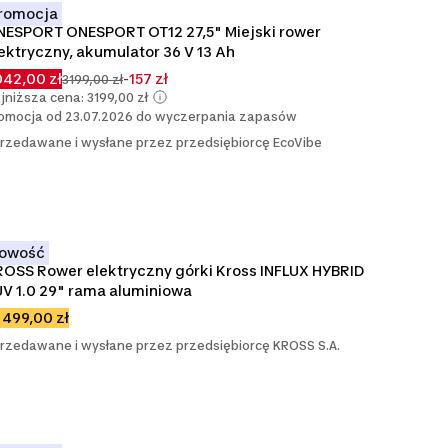
romocja
ESPORT ONESPORT OT12 27,5" Miejski rower 
ektryczny, akumulator 36 V 13 Ah
42,00 zł
-157 zł
3199,00 zł
jniższa cena: 3199,00 zł
omocja od 23.07.2026 do wyczerpania zapasów
rzedawane i wysłane przez przedsiębiorcę EcoVibe
owość
OSS Rower elektryczny górki Kross INFLUX HYBRID 
V 1.0 29" rama aluminiowa
 499,00 zł
rzedawane i wysłane przez przedsiębiorcę KROSS S.A.