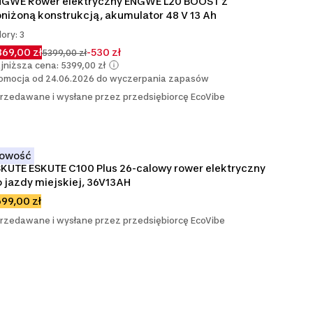
NGWE Rower elektryczny ENGWE L20 BOOST z 
niżoną konstrukcją, akumulator 48 V 13 Ah
lory: 3
69,00 zł
-530 zł
5399,00 zł
jniższa cena: 5399,00 zł
omocja od 24.06.2026 do wyczerpania zapasów
rzedawane i wysłane przez przedsiębiorcę EcoVibe
owość
KUTE ESKUTE C100 Plus 26-calowy rower elektryczny 
 jazdy miejskiej, 36V13AH
99,00 zł
rzedawane i wysłane przez przedsiębiorcę EcoVibe