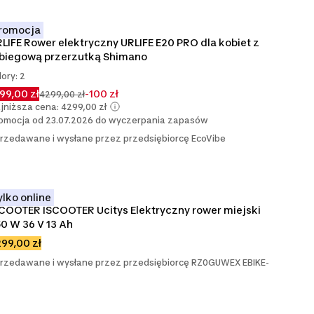
romocja
LIFE Rower elektryczny URLIFE E20 PRO dla kobiet z 
-biegową przerzutką Shimano
lory: 2
99,00 zł
-100 zł
4299,00 zł
jniższa cena: 4299,00 zł
omocja od 23.07.2026 do wyczerpania zapasów
rzedawane i wysłane przez przedsiębiorcę EcoVibe
ylko online
COOTER ISCOOTER Ucitys Elektryczny rower miejski 
0 W 36 V 13 Ah
99,00 zł
rzedawane i wysłane przez przedsiębiorcę RZ0GUWEX EBIKE-