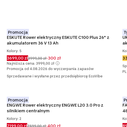
Promocja
T
ESKUTE Rower elektryczny ESKUTE C100 Plus 26" z 
UR
akumulatorem 36 V 13 Ah
ak
Kolory: 5
Ko
3699,00 zł
-300 zł
33
3999,00 zł
Najniższa cena: 3999,00 zł
Sp
Promocja od 4.08.2026 do wyczerpania zapasów
PL
Sprzedawane i wysłane przez przedsiębiorcę EcoVibe
Promocja
P
ENGWE Rower elektryczny ENGWE L20 3.0 Pro z 
FA
silnikiem centralnym
4
Kolory: 2
Ko
7199,00 zł
-400 zł
89
7599,00 zł