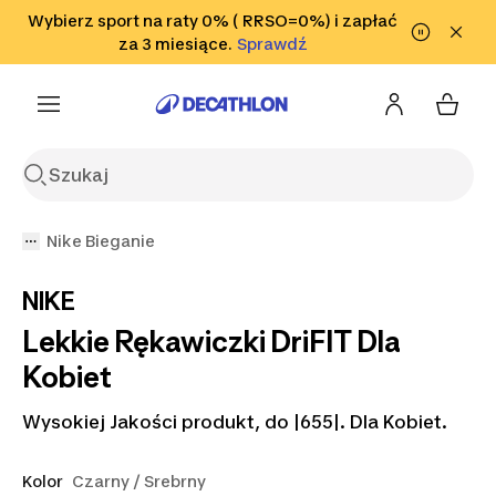
Przejdź do wyszukiwania
Wybierz sport na raty 0% ( RRSO=0%) i zapłać
Przejdź do treści
Przejdź
Sprawdź
za 3 miesiące.
Sprawdź
Sprawdź
do stopki
Nike Bieganie
NIKE
Lekkie Rękawiczki DriFIT Dla
Kobiet
Wysokiej Jakości produkt, do |655|. Dla Kobiet.
Kolor
Czarny / Srebrny