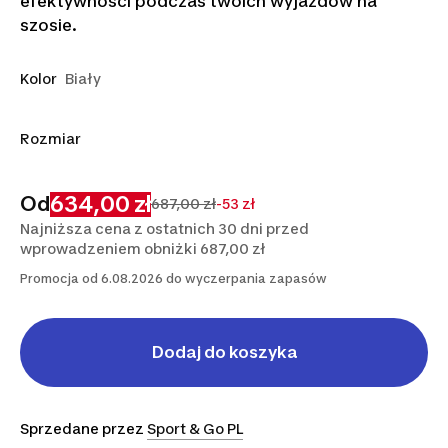
efektywności podczas twoich wyjazdów na
szosie.
Kolor
Biały
Rozmiar
M
L
634,00 zł
Od
687,00 zł
-53 zł
Najniższa cena z ostatnich 30 dni przed
wprowadzeniem obniżki 687,00 zł
Promocja od 6.08.2026 do wyczerpania zapasów
Dodaj do koszyka
Sprzedane przez
Sport & Go PL