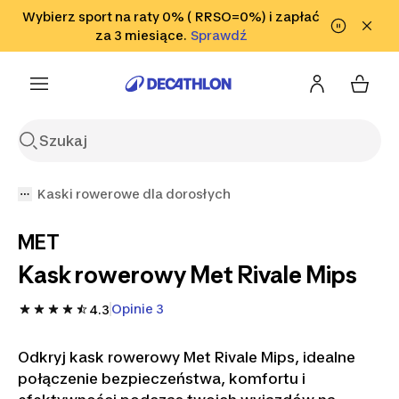
Przejdź do wyszukiwania
Wybierz sport na raty 0% ( RRSO=0%) i zapłać
Przejdź do treści
Przejdź
Sprawdź
za 3 miesiące.
Sprawdź
Sprawdź
do stopki
Kaski rowerowe dla dorosłych
MET
Kask rowerowy Met Rivale Mips
Opinie 3
4.3
Odkryj kask rowerowy Met Rivale Mips, idealne
połączenie bezpieczeństwa, komfortu i