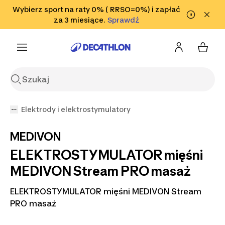
Przejdź do wyszukiwania
Wybierz sport na raty 0% ( RRSO=0%) i zapłać
Przejdź do treści
Przejdź
Sprawdź
za 3 miesiące.
Sprawdź
Sprawdź
do stopki
Elektrody i elektrostymulatory
MEDIVON
ELEKTROSTYMULATOR mięśni
MEDIVON Stream PRO masaż
ELEKTROSTYMULATOR mięśni MEDIVON Stream
PRO masaż