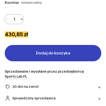
Rozmiar
Uniwersalny
430,85 zł
Dodaj do koszyka
Sprzedawane i wysyłane przez przedsiębiorcę
Sports Lab PL
30 dni na zwrot
Zmieniłeś zdanie? Możesz zwrócić artykuły
bezpośrednio do sprzedawcy w ciągu 30 dni,
Sprawdzony sprzedawca
korzystając z wybranego przez niego przewoźnika.
Ten produkt pochodzi od naszego oficjalnego