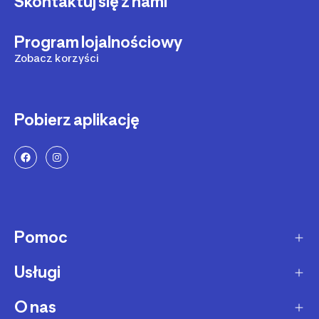
Skontaktuj się z nami
Program lojalnościowy
Zobacz korzyści
Pobierz aplikację
Pomoc
Usługi
Sposoby dostawy
Dostawa ekspresowa
O nas
Zakupy na raty