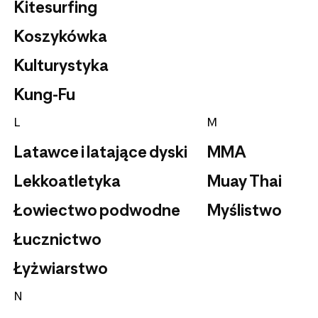
Kitesurfing
Koszykówka
Kulturystyka
Kung-Fu
L
M
Latawce i latające dyski
MMA
Lekkoatletyka
Muay Thai
Łowiectwo podwodne
Myślistwo
Łucznictwo
Łyżwiarstwo
N