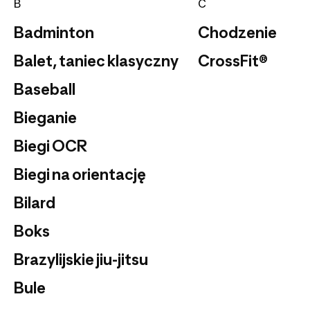
B
C
Badminton
Chodzenie
Balet, taniec klasyczny
CrossFit®
Baseball
Bieganie
Biegi OCR
Biegi na orientację
Bilard
Boks
Brazylijskie jiu-jitsu
Bule