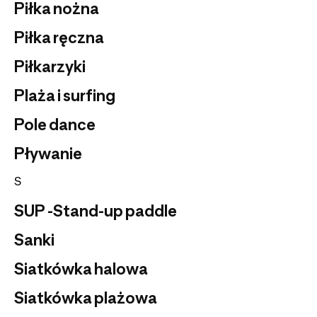
Piłka nożna
Piłka ręczna
Piłkarzyki
Plaża i surfing
Pole dance
Pływanie
S
SUP -Stand-up paddle
Sanki
Siatkówka halowa
Siatkówka plażowa