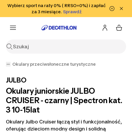
Przejdź do wyszukiwania
Wybierz sport na raty 0% ( RRSO=0%) i zapłać
Przejdź do treści
Przejdź
Sprawdź
za 3 miesiące.
Sprawdź
Sprawdź
do stopki
Okulary przeciwsłoneczne turystyczne
JULBO
Okulary juniorskie JULBO
CRUISER - czarny | Spectron kat.
3 10-15lat
Okulary Julbo Cruiser łączą styl i funkcjonalność,
oferując dzieciom modny design i solidną