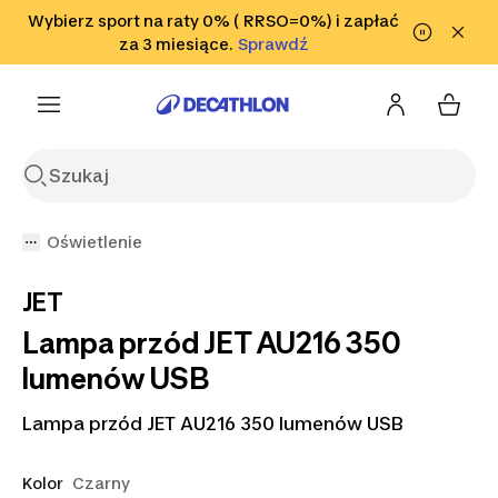
Przejdź do wyszukiwania
Wybierz sport na raty 0% ( RRSO=0%) i zapłać
Przejdź do treści
Przejdź
Sprawdź
za 3 miesiące.
Sprawdź
Sprawdź
do stopki
Oświetlenie
JET
Lampa przód JET AU216 350
lumenów USB
Lampa przód JET AU216 350 lumenów USB
Kolor
Czarny