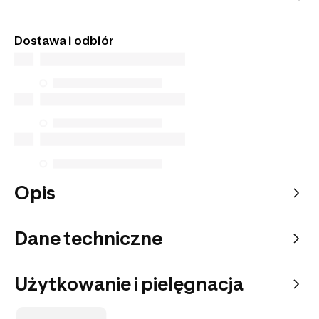
transakcji oraz najwyższą jakość obsługi klienta.
Tego artykułu nie znajdziesz w sklepach
stacjonarnych. Zamów go z dostawą do domu lub
Dostawa i odbiór
do wybranego punktu odbioru.
Opis
Dane techniczne
Użytkowanie i pielęgnacja