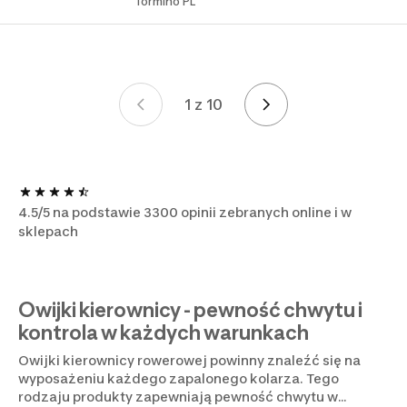
Tormino PL
1 z 10
Strona 1 z 10
4.5/5 na podstawie 3300 opinii zebranych online i w
sklepach
Owijki kierownicy - pewność chwytu i
kontrola w każdych warunkach
Owijki kierownicy rowerowej powinny znaleźć się na
wyposażeniu każdego zapalonego kolarza. Tego
rodzaju produkty zapewniają pewność chwytu w