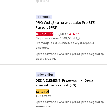
Sportano
Promocja
PRO Wstążka na wieszaku Pro BTE 
Pursuit SPRF
1095,50 zł
-414 zł
1509,50 zł
Najniższa cena: 1509,50 zł
Promocja od 8.08.2026 do wyczerpania
zapasów
Sprzedawane i wysłane przez przedsiębiorcę
Sport & Go PL
Tylko online
DEDA ELEMENTI Przewodniki Deda 
special carbon look (x2)
131,95 zł
1,32 zł/szt.
Sprzedawane i wysłane przez przedsiębiorcę
Tormino PL