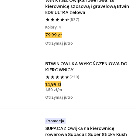
VAN RYSEL Owijka rowerowa na 
kierownicę szosową i gravelową Btwin 
EDR ULTRA żelowa
(527)
Kolory: 4
79,99 zł
Otrzymaj jutro
BTWIN OWIJKA WYKOŃCZENIOWA DO 
KIEROWNICY
(220)
14,99 zł
1,50 zł/m
Otrzymaj jutro
Promocja
SUPACAZ Owijka na kierownicę 
rowerową Supacaz Super Sticky Kush 