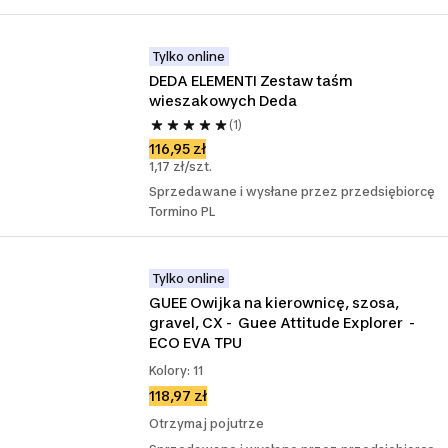
Tylko online
DEDA ELEMENTI Zestaw taśm 
wieszakowych Deda
(1)
116,95 zł
1,17 zł/szt.
Sprzedawane i wysłane przez przedsiębiorcę
Tormino PL
Tylko online
GUEE Owijka na kierownicę, szosa, 
gravel, CX -  Guee Attitude Explorer  - 
ECO EVA TPU
Kolory: 11
118,97 zł
Otrzymaj pojutrze