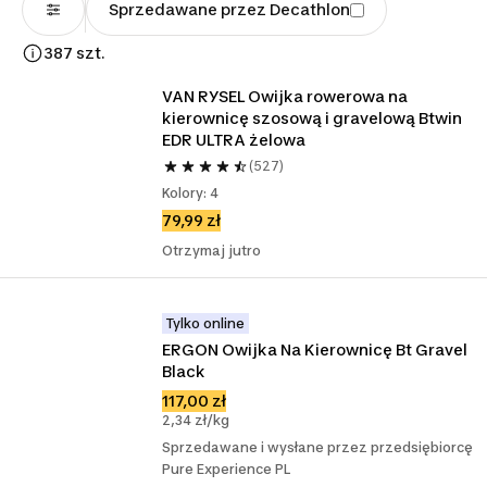
Sprzedawane przez Decathlon
387 szt.
VAN RYSEL Owijka rowerowa na 
kierownicę szosową i gravelową Btwin 
EDR ULTRA żelowa
(527)
Kolory: 4
79,99 zł
Otrzymaj jutro
Tylko online
ERGON Owijka Na Kierownicę Bt Gravel 
Black
117,00 zł
2,34 zł/kg
Sprzedawane i wysłane przez przedsiębiorcę
Pure Experience PL