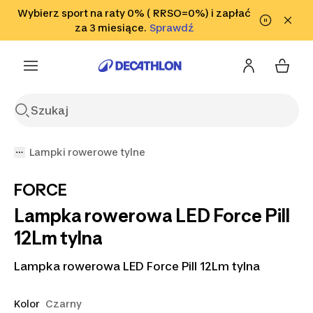
Przejdź do wyszukiwania
Wybierz sport na raty 0% ( RRSO=0%) i zapłać
Przejdź do treści
Przejdź
Sprawdź
za 3 miesiące.
Sprawdź
Sprawdź
do stopki
Lampki rowerowe tylne
FORCE
Lampka rowerowa LED Force Pill
12Lm tylna
Lampka rowerowa LED Force Pill 12Lm tylna
Kolor
Czarny