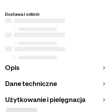
transakcji oraz najwyższą jakość obsługi klienta.
Tego artykułu nie znajdziesz w sklepach
stacjonarnych. Zamów go z dostawą do domu lub
Dostawa i odbiór
do wybranego punktu odbioru.
Opis
Dane techniczne
Użytkowanie i pielęgnacja