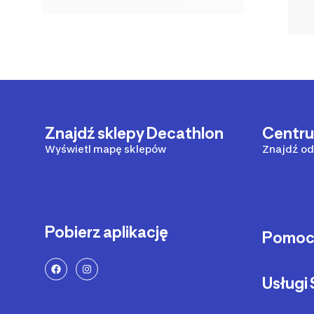
Znajdź sklepy Decathlon
Centr
Wyświetl mapę sklepów
Znajdź od
Pobierz aplikację
Pomo
Sposoby 
Usług
Dostawa 
Zwrot pr