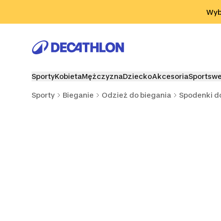
Przejdź do wyszukiwania
Przejdź do treści
Przejdź d
Wybi
Sporty
Kobieta
Mężczyzna
Dziecko
Akcesoria
Sportsw
Sporty
Bieganie
Odzież do biegania
Spodenki d