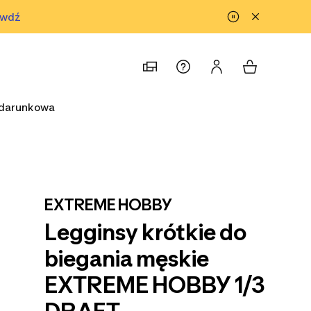
awdź
prawdź
odarunkowa
EXTREME HOBBY
Legginsy krótkie do
biegania męskie
EXTREME HOBBY 1/3