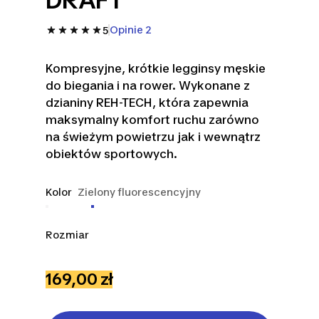
DRAFT
Opinie 2
5
Kompresyjne, krótkie legginsy męskie
do biegania i na rower. Wykonane z
dzianiny REH-TECH, która zapewnia
maksymalny komfort ruchu zarówno
na świeżym powietrzu jak i wewnątrz
obiektów sportowych.
Kolor
Zielony fluorescencyjny
Rozmiar
S
XL
2XL
169,00 zł