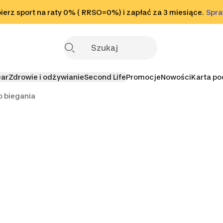
o stopki
erz sport na raty 0% ( RRSO=0%) i zapłać za 3 miesiące.
Sprawdź
Spr
S
ear
Zdrowie i odżywianie
Second Life
Promocje
Nowości
Karta p
o biegania