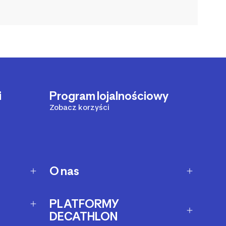
i
Program lojalnościowy
Zobacz korzyści
O nas
O Decathlon
PLATFORMY
Kariera
DECATHLON
Afiliacja