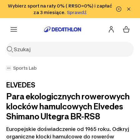
Przejdź do wyszukiwania
Wybierz sport na raty 0% ( RRSO=0%) i zapłać
Przejdź do treści
Przejdź
Sprawdź
za 3 miesiące.
Sprawdź
Sprawdź
do stopki
Sports Lab
ELVEDES
Para ekologicznych rowerowych
klocków hamulcowych Elvedes
Shimano Ultegra BR-RS8
Europejskie doświadczenie od 1965 roku. Odkryj
organiczne klocki hamulcowe do rowerów