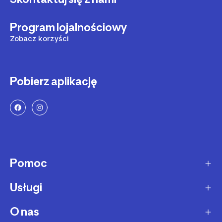
Program lojalnościowy
Zobacz korzyści
Pobierz aplikację
Pomoc
Usługi
Sposoby dostawy
Dostawa ekspresowa
O nas
Zakupy na raty