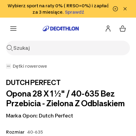
Przejdź do wyszukiwania
Wybierz sport na raty 0% ( RRSO=0%) i zapłać
Przejdź do treści
Przejdź
Sprawdź
za 3 miesiące.
Sprawdź
Sprawdź
do stopki
Dętki rowerowe
DUTCH PERFECT
Opona 28 X 1 ½" / 40-635 Bez
Przebicia - Zielona Z Odblaskiem
Marka Opon: Dutch Perfect
Rozmiar
40-635