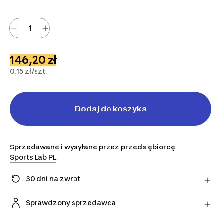
146,20 zł
0,15 zł/szt.
Dodaj do koszyka
Sprzedawane i wysyłane przez przedsiębiorcę
Sports Lab PL
30 dni na zwrot
Zmieniłeś zdanie? Możesz zwrócić artykuły
bezpośrednio do sprzedawcy w ciągu 30 dni,
Sprawdzony sprzedawca
korzystając z wybranego przez niego przewoźnika.
Ten produkt pochodzi od naszego oficjalnego