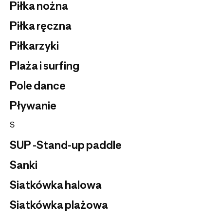
Piłka nożna
Piłka ręczna
Piłkarzyki
Plaża i surfing
Pole dance
Pływanie
S
SUP -Stand-up paddle
Sanki
Siatkówka halowa
Siatkówka plażowa