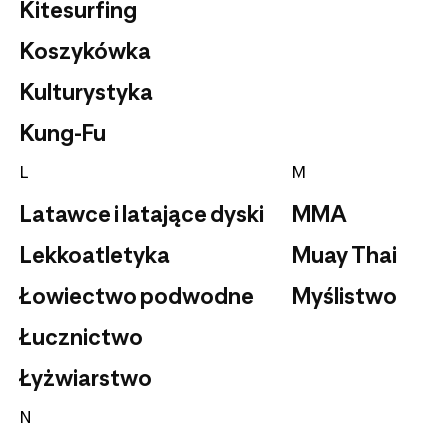
Kitesurfing
Koszykówka
Kulturystyka
Kung-Fu
L
M
Latawce i latające dyski
MMA
Lekkoatletyka
Muay Thai
Łowiectwo podwodne
Myślistwo
Łucznictwo
Łyżwiarstwo
N