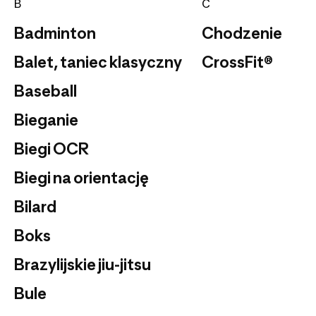
B
C
Badminton
Chodzenie
Balet, taniec klasyczny
CrossFit®
Baseball
Bieganie
Biegi OCR
Biegi na orientację
Bilard
Boks
Brazylijskie jiu-jitsu
Bule