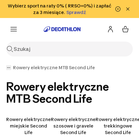
Przejdź do wyszukiwania
Wybierz sport na raty 0% ( RRSO=0%) i zapłać
Przejdź do treści
Przejdź
Sprawdź
za 3 miesiące.
Sprawdź
Sprawdź
do stopki
Rowery elektryczne MTB Second Life
Rowery elektryczne
MTB Second Life
Rowery elektryczne
Rowery elektryczne
Rowery elektryczn
miejskie Second
szosowe i gravele
trekkingowe
Life
Second Life
Second Life