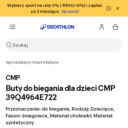
Przejdź do wyszukiwania
Wybierz sport na raty 0% ( RRSO=0%) i zapłać
Przejdź do treści
Przejdź
Sprawdź
za 3 miesiące.
Sprawdź
Sprawdź
do stopki
Sprzedawcy marketplace
CMP
Buty do biegania dla dzieci CMP
39Q4964E722
Przeznaczenie: do biegania, Rodzaj: Dziecięce,
Fason: śniegowce, Materiał cholewki: Materiał
syntetyczny