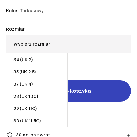
Kolor
Turkusowy
Rozmiar
34 (UK 2)
293,00 zł
35 (UK 2.5)
37 (UK 4)
Dodaj do koszyka
28 (UK 10C)
29 (UK 11C)
Sprzedane przez
Take More
30 (UK 11.5C)
Wysłane przez
Take More
31 (UK 12C)
30 dni na zwrot