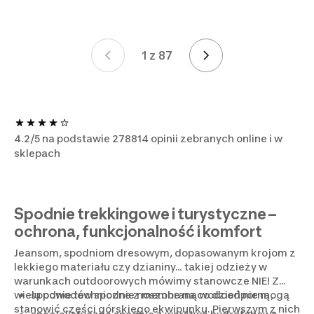
1 z 87
Strona 1 z 87
4.2/5 na podstawie 278814 opinii zebranych online i w
sklepach
Spodnie trekkingowe i turystyczne –
ochrona, funkcjonalność i komfort
Jeansom, spodniom dresowym, dopasowanym krojom z
lekkiego materiału czy dzianiny... takiej odzieży w
warunkach outdoorowych mówimy stanowcze NIE! Z
wielu powodów spodnie noszone na co dzień nie mogą
spodnie techniczne z membraną wodoodporną,
stanowić części górskiego ekwipunku. Pierwszym z nich