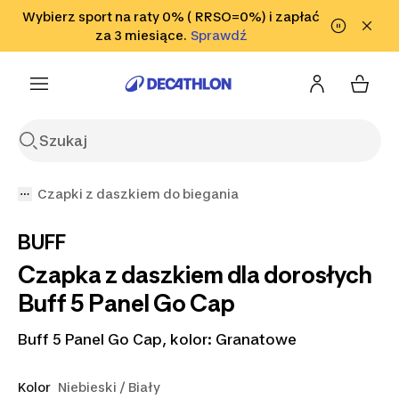
Przejdź do wyszukiwania
Wybierz sport na raty 0% ( RRSO=0%) i zapłać
Przejdź do treści
Przejdź
Sprawdź
za 3 miesiące.
Sprawdź
Sprawdź
do stopki
Czapki z daszkiem do biegania
BUFF
Czapka z daszkiem dla dorosłych
Buff 5 Panel Go Cap
Buff 5 Panel Go Cap, kolor: Granatowe
Kolor
Niebieski / Biały