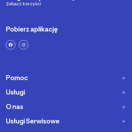
Zobacz korzyści
Pobierz aplikację
Pomoc
Usługi
Sposoby dostawy
Dostawa ekspresowa
O nas
Zakupy na raty
Zwrot produktów
Ochrona środowiska
Usługi Serwisowe
O Decathlon
Status zamówienia
Leasing