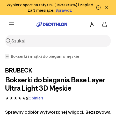
Przejdź do wyszukiwania
Wybierz sport na raty 0% ( RRSO=0%) i zapłać
Przejdź do treści
Przejdź
Sprawdź
za 3 miesiące.
Sprawdź
Sprawdź
do stopki
Bokserki i majtki do biegania męskie
BRUBECK
Bokserki do biegania Base Layer
Ultra Light 3D Męskie
Opinie 1
5
Sprawny odbiór wytworzonej wilgoci. Bezszwowa