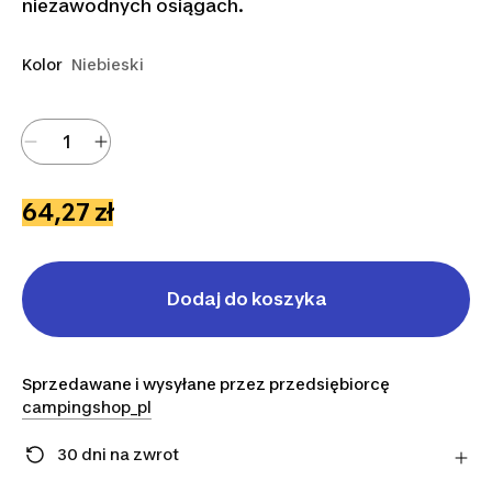
niezawodnych osiągach.
Kolor
Niebieski
64,27 zł
Dodaj do koszyka
Sprzedawane i wysyłane przez przedsiębiorcę
campingshop_pl
30 dni na zwrot
Zmieniłeś zdanie? Możesz zwrócić artykuły