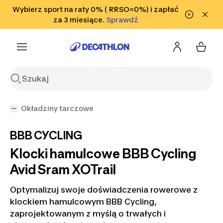
Przejdź do wyszukiwania
Wybierz sport na raty 0% ( RRSO=0%) i zapłać
Przejdź do treści
Przejdź
Sprawdź
za 3 miesiące.
Sprawdź
Sprawdź
do stopki
Okładziny tarczowe
BBB CYCLING
Klocki hamulcowe BBB Cycling
Avid Sram XOTrail
Optymalizuj swoje doświadczenia rowerowe z
klockiem hamulcowym BBB Cycling,
zaprojektowanym z myślą o trwałych i