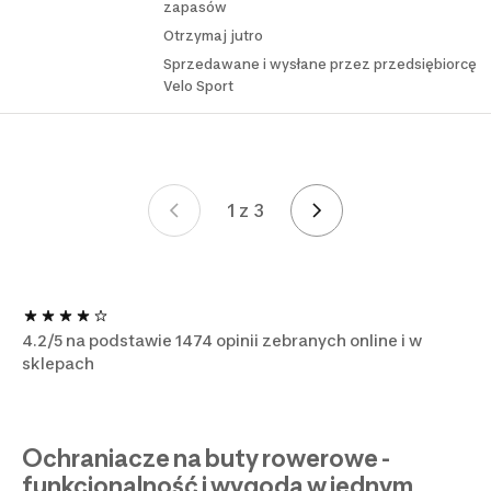
zapasów
Otrzymaj jutro
Sprzedawane i wysłane przez przedsiębiorcę
Velo Sport
1 z 3
Strona 1 z 3
4.2/5 na podstawie 1474 opinii zebranych online i w
sklepach
Ochraniacze na buty rowerowe -
funkcjonalność i wygoda w jednym