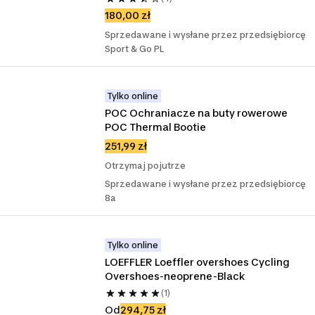
180,00 zł
Sprzedawane i wysłane przez przedsiębiorcę
Sport & Go PL
Tylko online
POC Ochraniacze na buty rowerowe 
POC Thermal Bootie
251,99 zł
Otrzymaj pojutrze
Sprzedawane i wysłane przez przedsiębiorcę
8a
Tylko online
LOEFFLER Loeffler overshoes Cycling 
Overshoes-neoprene-Black
(1)
Od
294,75 zł