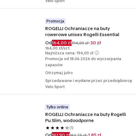
Velo Sport
Promocja
ROGELLI Ochraniacze na buty 
rowerowe unisex Rogelli Essential
Od
164,00 zł
-30 zł
194,00 zł
164,00 zł/szt.
Najniższa cena: 194,00 zł
Promocja od 18.06.2026 do wyczerpania
zapasów
Otrzymaj jutro
Sprzedawane i wysłane przez przedsiębiorcę
Velo Sport
Tylko online
ROGELLI Ochraniacze na buty Rogelli 
Pu Slim, wodoodporne
(1)
Od
161,90 zł
-1,85 zł
163,75 zł