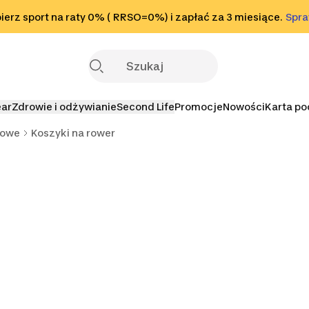
o stopki
erz sport na raty 0% ( RRSO=0%) i zapłać za 3 miesiące.
Sprawdź
Spr
S
ear
Zdrowie i odżywianie
Second Life
Promocje
Nowości
Karta p
rowe
Koszyki na rower