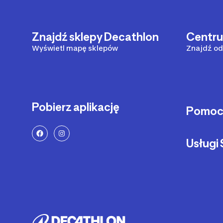
Znajdź sklepy Decathlon
Centr
Wyświetl mapę sklepów
Znajdź od
Pobierz aplikację
Pomo
Sposoby 
Usług
Dostawa 
Zwrot pr
Serwis ro
Status za
Serwis hul
Zadzwoń 
Części z
Metody pł
Pozostałe
Reklamac