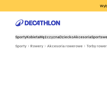
Przejdź do wyszukiwania
Przejdź do treści
Przejdź d
Wybi
Sporty
Kobieta
Mężczyzna
Dziecko
Akcesoria
Sportsw
Sporty
Rowery
Akcesoria rowerowe
Torby rowe