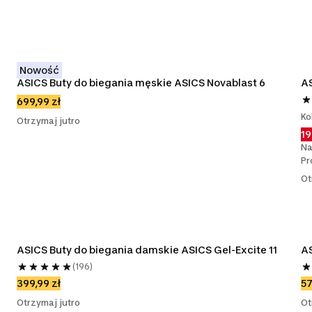
Nowość
ASICS Buty do biegania męskie ASICS Novablast 6
AS
699,99 zł
Ko
Otrzymaj jutro
19
Na
Pr
Ot
ASICS Buty do biegania damskie ASICS Gel-Excite 11
AS
(196)
399,99 zł
57
Otrzymaj jutro
Ot