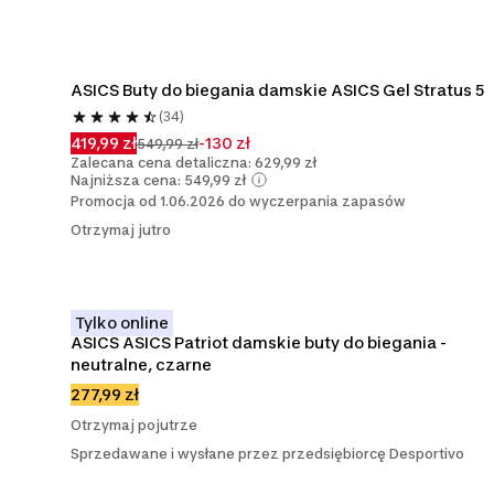
ASICS Buty do biegania damskie ASICS Gel Stratus 5
(34)
419,99 zł
-130 zł
549,99 zł
Zalecana cena detaliczna: 629,99 zł
Najniższa cena: 549,99 zł
Promocja od 1.06.2026 do wyczerpania zapasów
Otrzymaj jutro
Tylko online
ASICS ASICS Patriot damskie buty do biegania - 
neutralne, czarne
277,99 zł
Otrzymaj pojutrze
Sprzedawane i wysłane przez przedsiębiorcę Desportivo