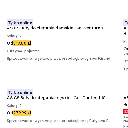
Tylko online
T
ASICS Buty do biegania damskie, Gel-Venture 11
AS
H
Kolory: 2
Ko
Od
319,00 zł
O
Otrzymaj pojutrze
28
Sprzedawane i wysłane przez przedsiębiorcę SportGrand
Ot
Sp
Tylko online
ASICS Buty do biegania męskie,  Gel-Contend 10
AS
Kolory: 2
33
Od
279,99 zł
Za
Sprzedawane i wysłane przez przedsiębiorcę Butyjana PL
Na
Pr