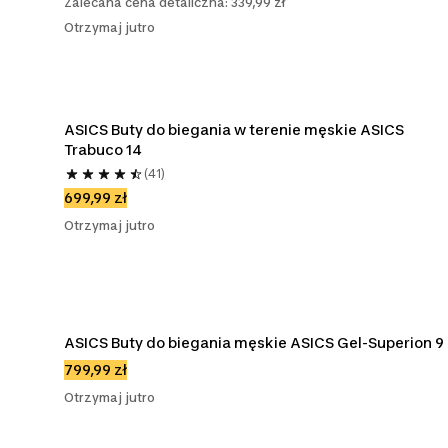
Zalecana cena detaliczna: 339,99 zł
Otrzymaj jutro
ASICS Buty do biegania w terenie męskie ASICS 
Trabuco 14
(41)
699,99 zł
Otrzymaj jutro
ASICS Buty do biegania męskie ASICS Gel-Superion 9
799,99 zł
Otrzymaj jutro