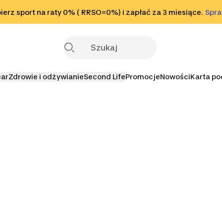
o stopki
erz sport na raty 0% ( RRSO=0%) i zapłać za 3 miesiące.
Sprawdź
Spr
S
ear
Zdrowie i odżywianie
Second Life
Promocje
Nowości
Karta p
eganie
New Balance
Puma Bieganie
Salomon B
Bieganie