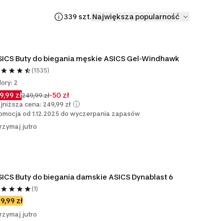
339 szt.
Największa popularność
ICS Buty do biegania męskie ASICS Gel-Windhawk
(1535)
lory: 2
9,99 zł
-50 zł
249,99 zł
jniższa cena: 249,99 zł
omocja od 1.12.2025 do wyczerpania zapasów
rzymaj jutro
ICS Buty do biegania damskie ASICS Dynablast 6
(1)
9,99 zł
rzymaj jutro