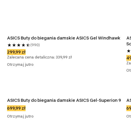
ASICS Buty do biegania damskie ASICS Gel Windhawk
AS
S
(990)
299,99 zł
Zalecana cena detaliczna: 339,99 zł
49
Za
Otrzymaj jutro
Ot
ASICS Buty do biegania damskie ASICS Gel-Superion 9
AS
699,99 zł
69
Otrzymaj jutro
Ot