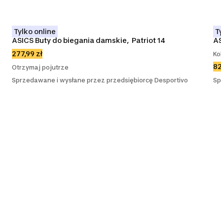
Tylko online
T
ASICS Buty do biegania damskie,  Patriot 14
AS
277,99 zł
Ko
82
Otrzymaj pojutrze
Sprzedawane i wysłane przez przedsiębiorcę Desportivo
Sp