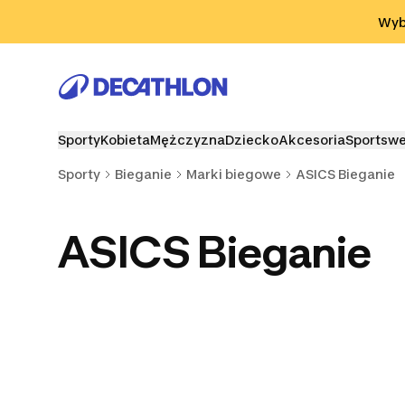
Przejdź do wyszukiwania
Przejdź do treści
Przejdź d
Wybi
Sporty
Kobieta
Mężczyzna
Dziecko
Akcesoria
Sportsw
Sporty
Bieganie
Marki biegowe
ASICS Bieganie
ASICS Bieganie
Kiprun Bieganie
Adidas Bieganie
Mizuno Bi