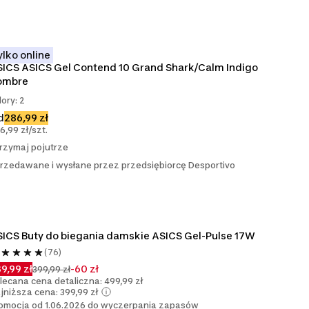
ylko online
ICS ASICS Gel Contend 10 Grand Shark/Calm Indigo 
ombre
lory: 2
d
286,99 zł
6,99 zł/szt.
rzymaj pojutrze
rzedawane i wysłane przez przedsiębiorcę Desportivo
ICS Buty do biegania damskie ASICS Gel-Pulse 17W
(76)
9,99 zł
-60 zł
399,99 zł
lecana cena detaliczna: 499,99 zł
jniższa cena: 399,99 zł
omocja od 1.06.2026 do wyczerpania zapasów