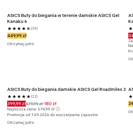
ASICS Buty do biegania w terenie damskie ASICS Gel 
AS
Kanaku 6
K
(39)
449,99 zł
34
Za
Otrzymaj jutro
Na
Pr
Ot
ASICS Buty do biegania damskie ASICS Gel Roadmiles 3
AS
(23)
399,99 zł
-180 zł
39
579,99 zł
Najniższa cena: 579,99 zł
Ot
Promocja od 7.05.2026 do wyczerpania zapasów
Otrzymaj jutro