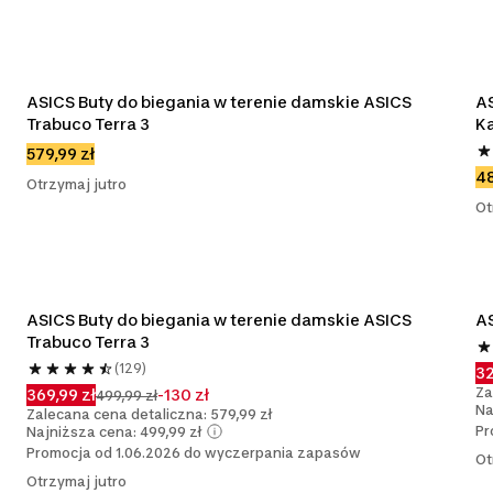
ASICS Buty do biegania w terenie damskie ASICS 
AS
Trabuco Terra 3
K
579,99 zł
48
Otrzymaj jutro
Ot
ASICS Buty do biegania w terenie damskie ASICS 
AS
Trabuco Terra 3
(129)
32
Za
369,99 zł
-130 zł
499,99 zł
Na
Zalecana cena detaliczna: 579,99 zł
Pr
Najniższa cena: 499,99 zł
Promocja od 1.06.2026 do wyczerpania zapasów
Ot
Otrzymaj jutro