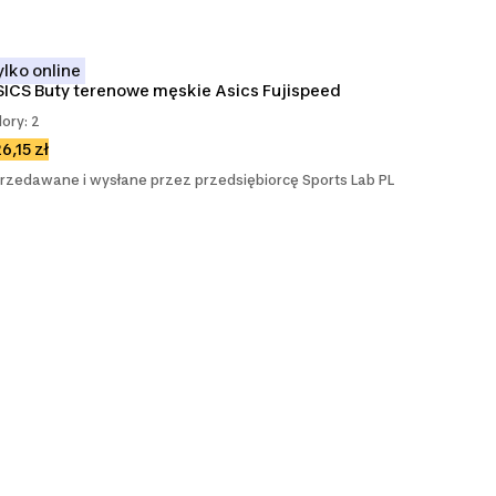
ylko online
ICS Buty terenowe męskie Asics Fujispeed
lory: 2
6,15 zł
rzedawane i wysłane przez przedsiębiorcę Sports Lab PL