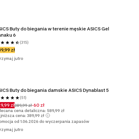
ICS Buty do biegania w terenie męskie ASICS Gel 
anaku 6
(315)
9,99 zł
rzymaj jutro
ICS Buty do biegania damskie ASICS Dynablast 5
(51)
9,99 zł
-60 zł
389,99 zł
lecana cena detaliczna: 589,99 zł
jniższa cena: 389,99 zł
omocja od 1.06.2026 do wyczerpania zapasów
rzymaj jutro