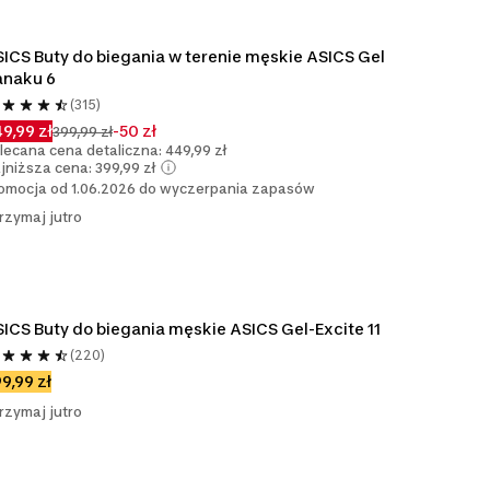
ICS Buty do biegania w terenie męskie ASICS Gel 
anaku 6
(315)
9,99 zł
-50 zł
399,99 zł
lecana cena detaliczna: 449,99 zł
jniższa cena: 399,99 zł
omocja od 1.06.2026 do wyczerpania zapasów
rzymaj jutro
ICS Buty do biegania męskie ASICS Gel-Excite 11
(220)
9,99 zł
rzymaj jutro