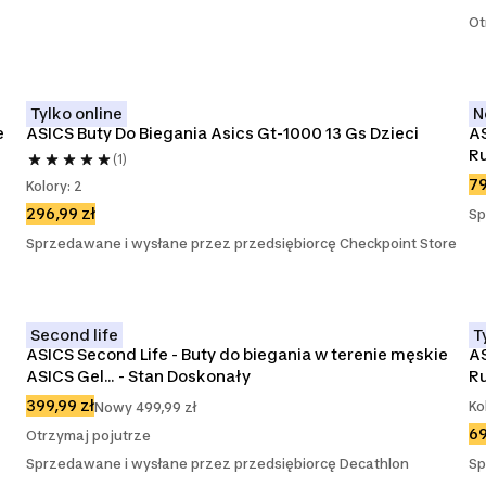
Ot
Tylko online
N
 
ASICS Buty Do Biegania Asics Gt-1000 13 Gs Dzieci
AS
R
(1)
79
Kolory: 2
296,99 zł
Sp
Sprzedawane i wysłane przez przedsiębiorcę Checkpoint Store
Second life
T
ASICS Second Life - Buty do biegania w terenie męskie 
AS
ASICS Gel... - Stan Doskonały
Ru
399,99 zł
Ko
Nowy 499,99 zł
69
Otrzymaj pojutrze
Sprzedawane i wysłane przez przedsiębiorcę Decathlon
Sp