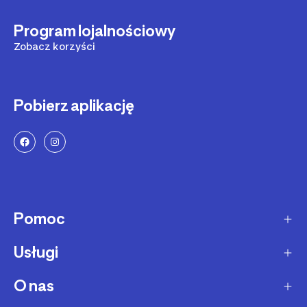
Program lojalnościowy
Zobacz korzyści
Pobierz aplikację
Pomoc
Usługi
Sposoby dostawy
Dostawa ekspresowa
O nas
Zakupy na raty