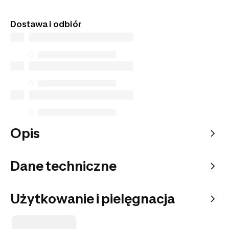
Tego artykułu nie znajdziesz w sklepach
stacjonarnych. Zamów go z dostawą do domu lub
Dostawa i odbiór
do wybranego punktu odbioru.
Opis
Dane techniczne
Użytkowanie i pielęgnacja