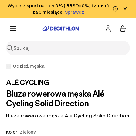
Przejdź do wyszukiwania
Wybierz sport na raty 0% ( RRSO=0%) i zapłać
Przejdź do treści
Przejdź
Sprawdź
za 3 miesiące.
Sprawdź
Sprawdź
do stopki
Odzież męska
ALÉ CYCLING
Bluza rowerowa męska Alé
Cycling Solid Direction
Bluza rowerowa męska Alé Cycling Solid Direction
Kolor
Zielony