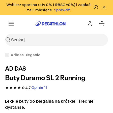
Przejdź do wyszukiwania
Wybierz sport na raty 0% ( RRSO=0%) i zapłać
Przejdź do treści
Przejdź
Sprawdź
za 3 miesiące.
Sprawdź
Sprawdź
do stopki
Adidas Bieganie
ADIDAS
Buty Duramo SL 2 Running
Opinie 11
4.7
Lekkie buty do biegania na krótkie i średnie
dystanse.