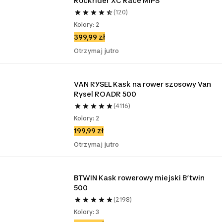
Rockrider XC Race MIPS
(120)
Kolory: 2
399,99 zł
Otrzymaj jutro
VAN RYSEL Kask na rower szosowy Van 
Rysel ROADR 500
(4116)
Kolory: 2
199,99 zł
Otrzymaj jutro
BTWIN Kask rowerowy miejski B’twin 
500
(2198)
Kolory: 3