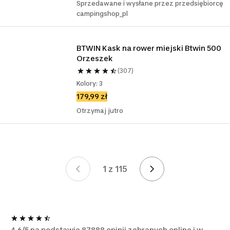
Sprzedawane i wysłane przez przedsiębiorcę
campingshop_pl
BTWIN Kask na rower miejski Btwin 500 
Orzeszek 
(307)
Kolory: 3
179,99 zł
Otrzymaj jutro
1 z 115
Strona 1 z 115
4.6/5 na podstawie 87888 opinii zebranych online i w