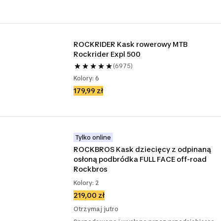
ROCKRIDER Kask rowerowy MTB 
Rockrider Expl 500
(6975)
Kolory: 6
179,99 zł
Tylko online
ROCKBROS Kask dziecięcy z odpinaną 
osłoną podbródka FULL FACE off-road 
Rockbros
Kolory: 2
219,00 zł
Otrzymaj jutro