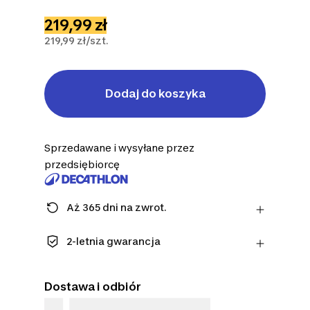
219,99 zł
219,99 zł/szt.
Dodaj do koszyka
Sprzedawane i wysyłane przez
przedsiębiorcę
Aż 365 dni na zwrot.
Uwaga: dla środków ochrony osobistej
obowiązuje termin 14 dni.
2-letnia gwarancja
Dowiedz się więcej
Ciesz się długotrwałą jakością. Nasze
produkty objęte są standardową
Dostawa i odbiór
gwarancją na 2 lat