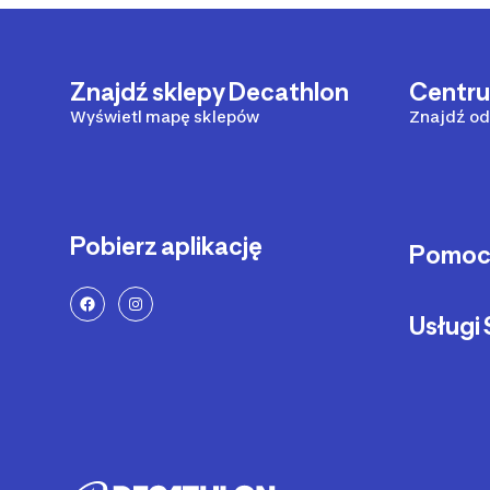
Znajdź sklepy Decathlon
Centr
Wyświetl mapę sklepów
Znajdź od
Pobierz aplikację
Pomo
Sposoby 
Usług
Dostawa 
Zwrot pr
Serwis ro
Status za
Serwis hul
Zadzwoń 
Części z
Metody pł
Pozostałe
Reklamac