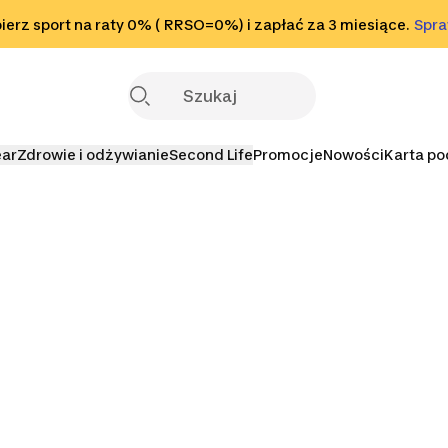
o stopki
erz sport na raty 0% ( RRSO=0%) i zapłać za 3 miesiące.
Sprawdź
Spr
S
ear
Zdrowie i odżywianie
Second Life
Promocje
Nowości
Karta p