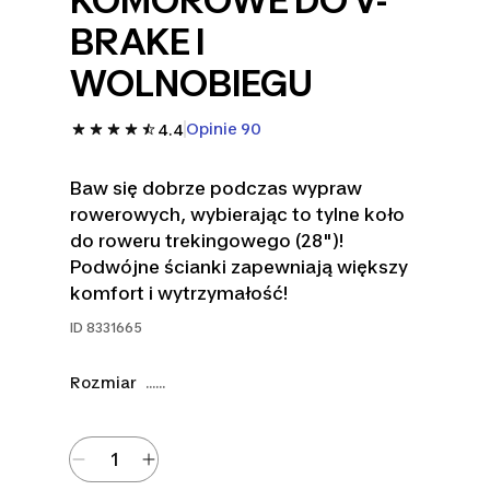
KOMOROWE DO V-
BRAKE I
WOLNOBIEGU
Opinie 90
4.4
Baw się dobrze podczas wypraw
rowerowych, wybierając to tylne koło
do roweru trekingowego (28")!
Podwójne ścianki zapewniają większy
komfort i wytrzymałość!
ID
8331665
Rozmiar
......