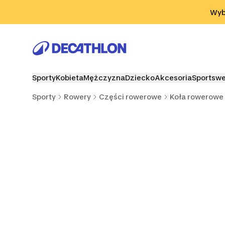
Przejdź do wyszukiwania
Przejdź do treści
Przejdź d
Wybi
Sporty
Kobieta
Mężczyzna
Dziecko
Akcesoria
Sportsw
Sporty
Rowery
Części rowerowe
Koła rowerowe