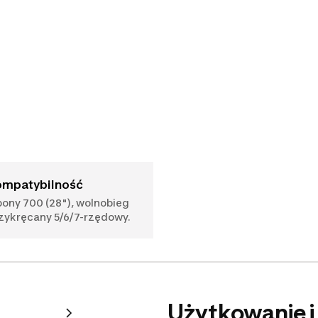
Kompatybilność
ony 700 (28"), wolnobieg
zykręcany 5/6/7-rzędowy.
Użytkowanie i