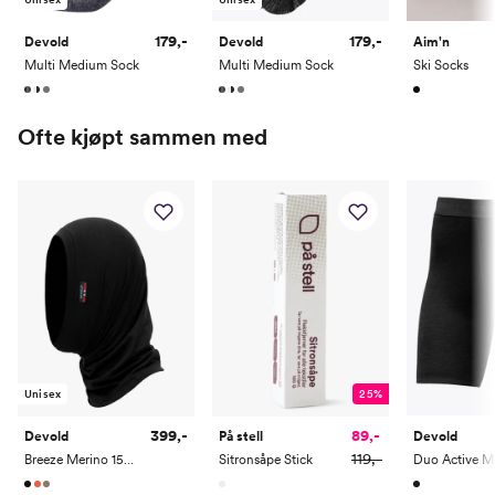
179,-
179,-
Devold
Devold
Aim'n
Multi Medium Sock
Multi Medium Sock
Ski Socks
Ofte kjøpt sammen med
Unisex
25%
399,-
89,-
Devold
På stell
Devold
119,-
Breeze Merino 150 Headover
Sitronsåpe Stick