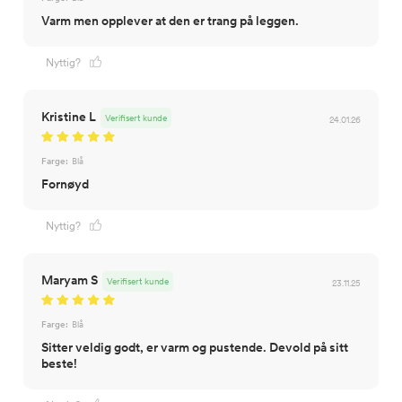
Varm men opplever at den er trang på leggen.
Nyttig?
Kristine L
Verifisert kunde
24.01.26
Farge:
Blå
Fornøyd
Nyttig?
Maryam S
Verifisert kunde
23.11.25
Farge:
Blå
Sitter veldig godt, er varm og pustende. Devold på sitt
beste!