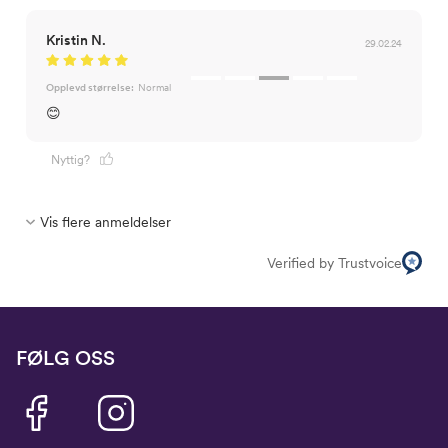
Kristin N.
29.02.24
Opplevd størrelse:
Normal
😊
Nyttig?
Vis flere anmeldelser
Verified by Trustvoice
FØLG OSS