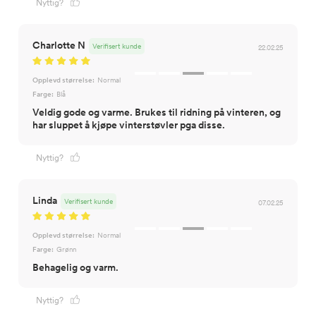
Nyttig?
Charlotte N
Verifisert kunde
22.02.25
Opplevd størrelse:
Normal
Farge:
Blå
Veldig gode og varme. Brukes til ridning på vinteren, og
har sluppet å kjøpe vinterstøvler pga disse.
Nyttig?
Linda
Verifisert kunde
07.02.25
Opplevd størrelse:
Normal
Farge:
Grønn
Behagelig og varm.
Nyttig?