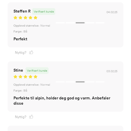
Steffen R
Verifisert kunde
04.02.25
Opplevd størrelse:
Normal
Farge:
Blå
Perfekt
Nyttig?
Stine
Verifisert kunde
03.02.25
Opplevd størrelse:
Normal
Farge:
Blå
Perfekte til alpin, holder deg god og varm. Anbefaler
disse
Nyttig?