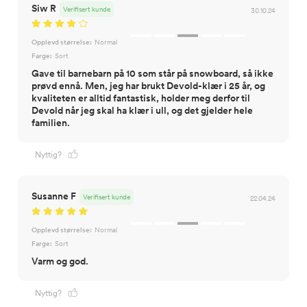
Siw R
Verifisert kunde
30.10.24
Opplevd størrelse:
Normal
Farge:
Sort
Gave til barnebarn på 10 som står på snowboard, så ikke
prøvd ennå. Men, jeg har brukt Devold-klær i 25 år, og
kvaliteten er alltid fantastisk, holder meg derfor til
Devold når jeg skal ha klær i ull, og det gjelder hele
familien.
Nyttig?
Susanne F
Verifisert kunde
22.04.24
Opplevd størrelse:
Normal
Farge:
Sort
Varm og god.
Nyttig?