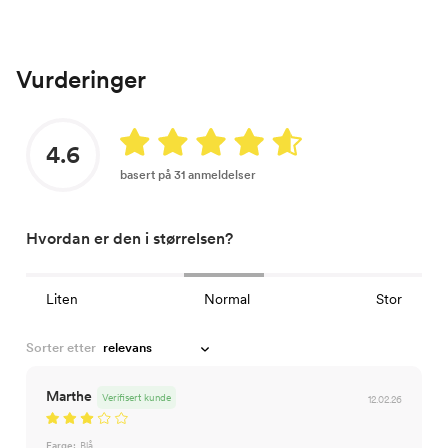
Vurderinger
4.6
basert på 31 anmeldelser
Hvordan er den i størrelsen?
Liten
Normal
Stor
Sorter etter
Marthe
Verifisert kunde
12.02.26
Farge:
Blå