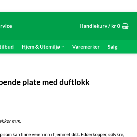
rvice
Handlekurv /
kr
0
tilbud
Hjem & Utemiljø
Varemerker
Salg
ebende plate med duftlokk
lakker m.m.
p som kan finne veien inn i hjemmet ditt. Edderkopper, sølvkre,