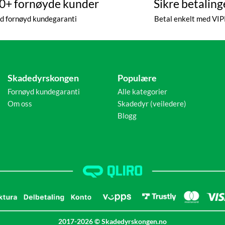
0+ fornøyde kunder
Sikre betaling
id fornøyd kundegaranti
Betal enkelt med VI
Skadedyrskongen
Populære
Fornøyd kundegaranti
Alle kategorier
Om oss
Skadedyr (veiledere)
Blogg
2017-2026 © Skadedyrskongen.no