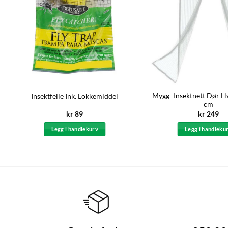
Mygg- Insektnett Dør H
Insektfelle Ink. Lokkemiddel
cm
kr
89
kr
249
Legg i handlekurv
Legg i handleku