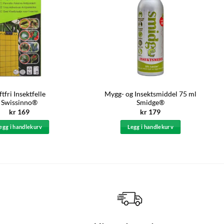
ftfri Insektfelle
Mygg- og Insektsmiddel 75 ml
Swissinno®
Smidge®
kr
169
kr
179
egg i handlekurv
Legg i handlekurv