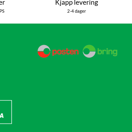
er
Kjapp levering
PPS
2-4 dager