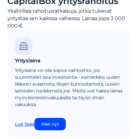
CapitalBox yritysrahoitus
Yksilöllisiä rahoitusratkaisuja, jotka tukevat
yritystäsi sen kaikissa vaiheissa. Lainaa jopa 3 000
000 €.
Yrityslaina
Yrityslaina voi olla sopiva vaihtoehto, jos
suunnittelet isoa investointia - esimerkiksi uuden
liikkeen avaamista, tilojen kunnostamista, uusien
laitteiden hankkimista jne. Meiltä voit hakea lainaa
myös kiinteistövakuuksilla tai täysin ilman
vakuuksia.
Lue lisää
Hae nyt