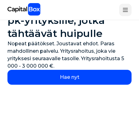
Skip
Joustavaa rahoitusta
to
main
pk-yrityksille, jotka
content
tähtäävät huipulle
Nopeat päätökset. Joustavat ehdot. Paras
mahdollinen palvelu. Yritysrahoitus, joka vie
yrityksesi seuraavalle tasolle. Yritysrahoitusta 5
000 - 3 000 000 €.
Hae nyt