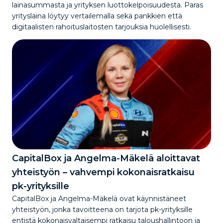
lainasummasta ja yrityksen luottokelpoisuudesta. Paras
yrityslaina löytyy vertailemalla sekä pankkien että
digitaalisten rahoituslaitosten tarjouksia huolellisesti.
CapitalBox ja Angelma-Mäkelä aloittavat
yhteistyön – vahvempi kokonaisratkaisu
pk-yrityksille
CapitalBox ja Angelma-Mäkelä ovat käynnistäneet
yhteistyön, jonka tavoitteena on tarjota pk-yrityksille
entistä kokonaisvaltaisempi ratkaisu taloushallintoon ja