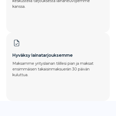
keskustella tarjouksesta lainaneuvojiemme
kanssa.
Hyväksy lainatarjouksemme
Maksamme yrityslainan tilillesi pian ja maksat
ensimmäisen takaisinmaksuerän 30 päivän
kuluttua.