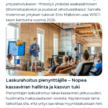
yritysrahoitukseen. Yhteistyö yhdistää asiakaslähtöisen
tilitoimistopalvelun ja joustavat rahoitusratkaisut. Samalla
molemmat yritykset tukevat Enni Mälkönen uraa WRC1-
tason kartturina vuonna 2026.
Laskurahoitus pienyrittäjille – Nopea
kassavirran hallinta ja kasvun tuki
Pienyrittäjän laskurahoitus takaa kassavirran jatkuvuuden,
huolimatta maksusaatavien viiveistä. Käytännössä tämä
tarkoittaa sitä, että yritys saa rahaa myyntilaskuistaan heti