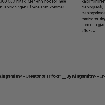
300 000 rotak. Mer enn nok for hele
kaloriforbren
husholdningen i årene som kommer.
treningsmål,
treningsdata
motiverer deg
som den gjør
effektiv.
ngsmith
® - Creator of Trifold™
By Kingsmith
® - Creat