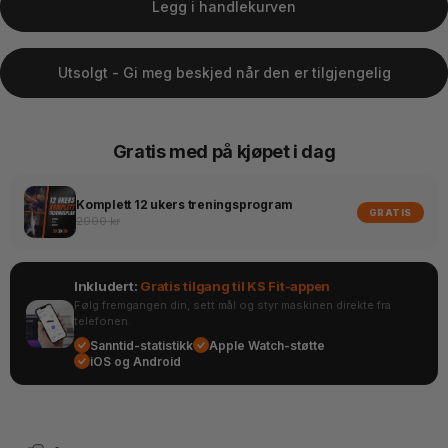
Legg i handlekurven
Utsolgt - Gi meg beskjed når den er tilgjengelig
Gratis med på kjøpet i dag
Komplett 12 ukers treningsprogram
GRATIS
2990 kr
Inkludert:
Gratis tilgang til KS Fit-appen
Følg fremgangen din, sett mål og styr maskinen direkte fra
telefonen.
Sanntid-statistikk
Apple Watch-støtte
iOS og Android