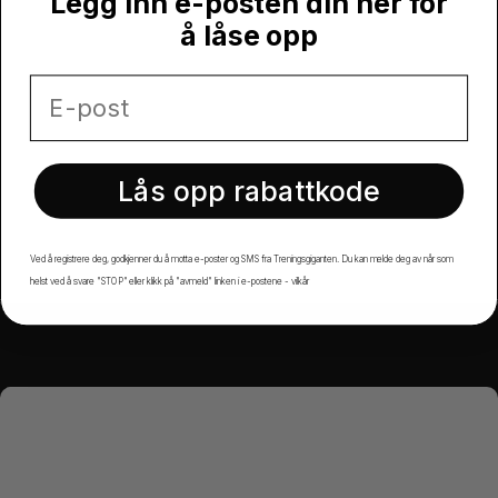
Legg inn e-posten din her for
å låse opp
Lås opp rabattkode
Ved å registrere deg, godkjenner du å motta e-poster og SMS fra Treningsgiganten. Du kan melde deg av når som
helst ved å svare "STOP" eller klikk på "avmeld" linken i e-postene -
vilkår