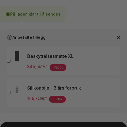
På lager, klar til å sendes
Anbefalte tillegg
Beskyttelsesmatte XL
Salgspris
Ordinær pris
345,-
690,-
-50%
Silikonolje - 3 års forbruk
Salgspris
Ordinær pris
149,-
299,-
-50%