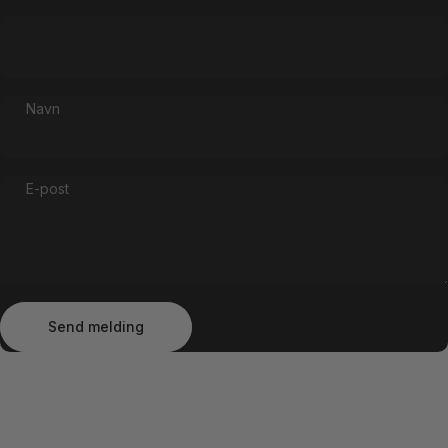
Navn
E-post
Send melding
Melding
Send melding