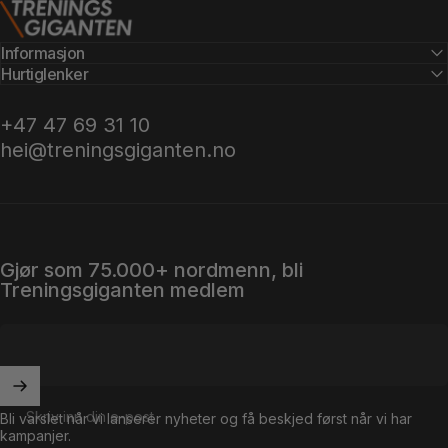
Treningsgiganten.no
Informasjon
Hurtiglenker
+47 47 69 31 10
hei@treningsgiganten.no
Gjør som 75.000+ nordmenn, bli
Treningsgiganten medlem
Skriv inn din e-post
Bli varslet når vi lanserer nyheter og få beskjed først når vi har
kampanjer.