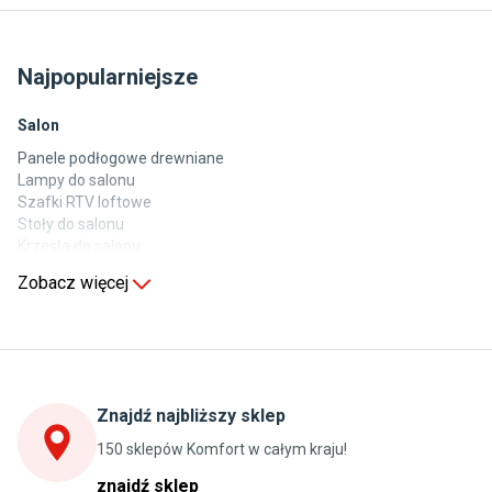
Najpopularniejsze
Salon
Panele podłogowe drewniane
Lampy do salonu
Szafki RTV loftowe
Stoły do salonu
Krzesła do salonu
Komody do salonu
Zobacz więcej
Kuchnia
Stoły do kuchni
Krzesła do kuchni
Szafki kuchenne stojące (dolne)
Znajdź najbliższy sklep
Szafki kuchenne wiszące (górne)
Szafki pod zlewozmywak
150 sklepów Komfort w całym kraju!
Blaty kuchenne laminowane
znajdź sklep