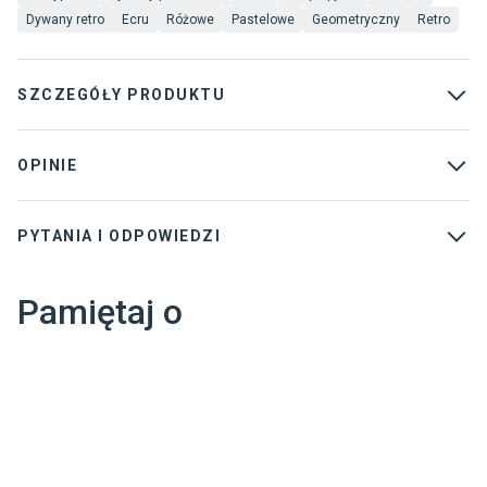
Dywany retro
Ecru
Różowe
Pastelowe
Geometryczny
Retro
SZCZEGÓŁY PRODUKTU
Rodzaj dywanu
:
Nowoczesne
OPINIE
Materiał
:
100% Polipropylen
PYTANIA I ODPOWIEDZI
Gwarancja
:
2 lata
Marka
:
Balta
Pamiętaj o
Kolor
:
Różowe
Beżowe
Ecru
Pastelowe
Wysokość runa
:
6 mm
Waga całkowita
:
1250 g/m2