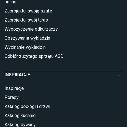
online
Płytki
Zaprojektuj swoją szafę
Płytki betonowe
Zaprojektuj swój taras
Płytki Cersanit
Płytki wielkoformatowe
Wypożyczenie odkurzaczy
Gres (szkliwiony)
Obszywanie wykładzin
Glazura
Płytki marmurowe
Wycinanie wykładzin
Odbiór zużytego sprzętu AGD
INSPIRACJE
Inspiracje
Porady
Katalog podłogi i drzwi
Katalog kuchnie
Katalog dywany