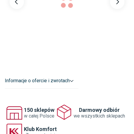
Dane adresowe dostawcy
:
BALTA INDUSTRIES N.V.

WAKKENSTEENWEG 2 8710 WAREGEM BELGIA

customerinfo@baltagroup.com
Informacje o ofercie i zwrotach
150 sklepów
Darmowy odbiór
w całej Polsce
we wszystkich sklepach
Klub Komfort