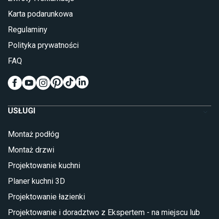
Łóżka z pojemnikiem
Karta podarunkowa
Materace piankowe
Lampy do sypialni
Regulaminy
Kinkiety do sypialni
Polityka prywatności
Pokój dziecięcy
FAQ
Wykładziny do pokoju dziecięcego
Meble do pokoju dziecięcego
Komody dla dzieci
Szafy dla dzieci
USŁUGI
Łóżka dla dziecka (młodzieżowe)
Lampy w stylu młodzieżowym
Montaż podłóg
Taras i balkon
Montaż drzwi
Deski tarasowe kompozytowe
Projektowanie kuchni
Sztuczna trawa miękka
Koce i pledy
Planer kuchni 3D
Płytki tarasowe
Projektowanie łazienki
Płytki na balkon
Lampy stojące LED
Projektowanie i doradztwo z Ekspertem - na miejscu lub