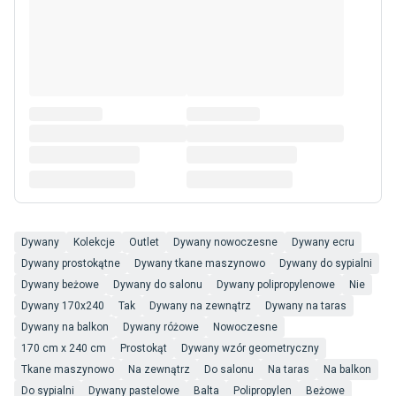
Dywany
Kolekcje
Outlet
Dywany nowoczesne
Dywany ecru
Dywany prostokątne
Dywany tkane maszynowo
Dywany do sypialni
Dywany beżowe
Dywany do salonu
Dywany polipropylenowe
Nie
Dywany 170x240
Tak
Dywany na zewnątrz
Dywany na taras
Dywany na balkon
Dywany różowe
Nowoczesne
170 cm x 240 cm
Prostokąt
Dywany wzór geometryczny
Tkane maszynowo
Na zewnątrz
Do salonu
Na taras
Na balkon
Do sypialni
Dywany pastelowe
Balta
Polipropylen
Beżowe